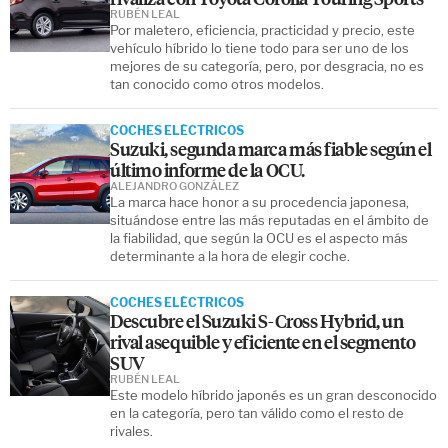
RUBÉN LEAL
Por maletero, eficiencia, practicidad y precio, este
vehículo híbrido lo tiene todo para ser uno de los
mejores de su categoría, pero, por desgracia, no es
tan conocido como otros modelos.
COCHES ELÉCTRICOS
Suzuki, segunda marca más fiable según el
último informe de la OCU.
ALEJANDRO GONZÁLEZ
La marca hace honor a su procedencia japonesa,
situándose entre las más reputadas en el ámbito de
la fiabilidad, que según la OCU es el aspecto más
determinante a la hora de elegir coche.
COCHES ELÉCTRICOS
Descubre el Suzuki S-Cross Hybrid, un
rival asequible y eficiente en el segmento
SUV
RUBÉN LEAL
Este modelo híbrido japonés es un gran desconocido
en la categoría, pero tan válido como el resto de
rivales.