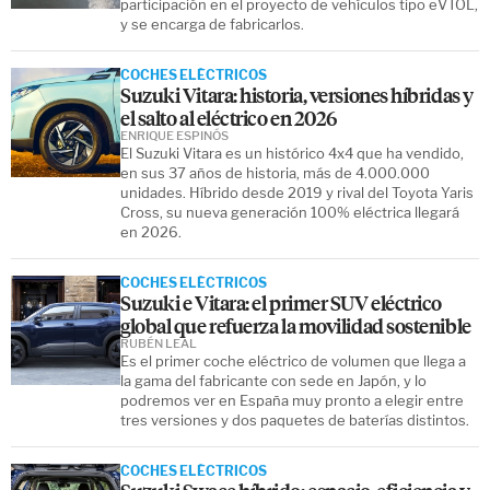
participación en el proyecto de vehículos tipo eVTOL,
y se encarga de fabricarlos.
COCHES ELÉCTRICOS
Suzuki Vitara: historia, versiones híbridas y
el salto al eléctrico en 2026
ENRIQUE ESPINÓS
El Suzuki Vitara es un histórico 4x4 que ha vendido,
en sus 37 años de historia, más de 4.000.000
unidades. Híbrido desde 2019 y rival del Toyota Yaris
Cross, su nueva generación 100% eléctrica llegará
en 2026.
COCHES ELÉCTRICOS
Suzuki e Vitara: el primer SUV eléctrico
global que refuerza la movilidad sostenible
RUBÉN LEAL
Es el primer coche eléctrico de volumen que llega a
la gama del fabricante con sede en Japón, y lo
podremos ver en España muy pronto a elegir entre
tres versiones y dos paquetes de baterías distintos.
COCHES ELÉCTRICOS