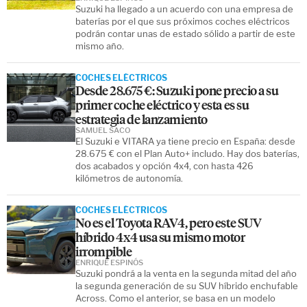
Suzuki ha llegado a un acuerdo con una empresa de
baterías por el que sus próximos coches eléctricos
podrán contar unas de estado sólido a partir de este
mismo año.
COCHES ELÉCTRICOS
Desde 28.675 €: Suzuki pone precio a su
primer coche eléctrico y esta es su
estrategia de lanzamiento
SAMUEL SACO
El Suzuki e VITARA ya tiene precio en España: desde
28.675 € con el Plan Auto+ includo. Hay dos baterías,
dos acabados y opción 4x4, con hasta 426
kilómetros de autonomía.
COCHES ELÉCTRICOS
No es el Toyota RAV4, pero este SUV
híbrido 4x4 usa su mismo motor
irrompible
ENRIQUE ESPINÓS
Suzuki pondrá a la venta en la segunda mitad del año
la segunda generación de su SUV híbrido enchufable
Across. Como el anterior, se basa en un modelo