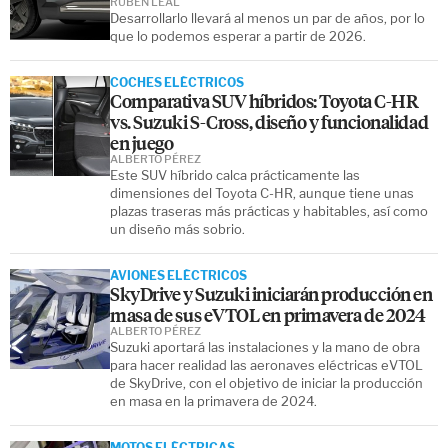
RUBÉN LEAL
Desarrollarlo llevará al menos un par de años, por lo
que lo podemos esperar a partir de 2026.
COCHES ELÉCTRICOS
Comparativa SUV híbridos: Toyota C-HR
vs. Suzuki S-Cross, diseño y funcionalidad
en juego
ALBERTO PÉREZ
Este SUV híbrido calca prácticamente las
dimensiones del Toyota C-HR, aunque tiene unas
plazas traseras más prácticas y habitables, así como
un diseño más sobrio.
AVIONES ELÉCTRICOS
SkyDrive y Suzuki iniciarán producción en
masa de sus eVTOL en primavera de 2024
ALBERTO PÉREZ
Suzuki aportará las instalaciones y la mano de obra
para hacer realidad las aeronaves eléctricas eVTOL
de SkyDrive, con el objetivo de iniciar la producción
en masa en la primavera de 2024.
MOTOS ELÉCTRICAS