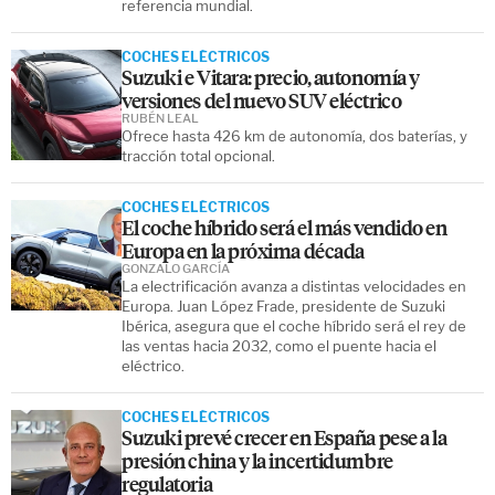
referencia mundial.
COCHES ELÉCTRICOS
Suzuki e Vitara: precio, autonomía y
versiones del nuevo SUV eléctrico
RUBÉN LEAL
Ofrece hasta 426 km de autonomía, dos baterías, y
tracción total opcional.
COCHES ELÉCTRICOS
El coche híbrido será el más vendido en
Europa en la próxima década
GONZALO GARCÍA
La electrificación avanza a distintas velocidades en
Europa. Juan López Frade, presidente de Suzuki
Ibérica, asegura que el coche híbrido será el rey de
las ventas hacia 2032, como el puente hacia el
eléctrico.
COCHES ELÉCTRICOS
Suzuki prevé crecer en España pese a la
presión china y la incertidumbre
regulatoria