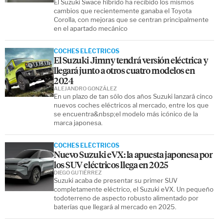
El Suzuki Swace híbrido ha recibido los mismos
cambios que recientemente ganaba el Toyota
Corolla, con mejoras que se centran principalmente
en el apartado mecánico
COCHES ELÉCTRICOS
El Suzuki Jimny tendrá versión eléctrica y
llegará junto a otros cuatro modelos en
2024
ALEJANDRO GONZÁLEZ
En un plazo de tan sólo dos años Suzuki lanzará cinco
nuevos coches eléctricos al mercado, entre los que
se encuentra&nbsp;el modelo más icónico de la
marca japonesa.
COCHES ELÉCTRICOS
Nuevo Suzuki eVX: la apuesta japonesa por
los SUV eléctricos llega en 2025
DIEGO GUTIÉRREZ
Suzuki acaba de presentar su primer SUV
completamente eléctrico, el Suzuki eVX. Un pequeño
todoterreno de aspecto robusto alimentado por
baterías que llegará al mercado en 2025.