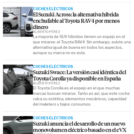
COCHES ELÉCTRICOS
El Suzuki Across: la alternativa híbrida
enchufable al Toyota RAV4 por menos
dinero
ALBERTO PÉREZ
La mayoría de SUV híbridos tienen un espejo en el
que mirarse: el Toyota RAV4. Sin embargo, existe una
alternativa igual de buena en todos los aspectos,
aunque su marca no es esta.
COCHES ELÉCTRICOS
Suzuki Swace: La versión casi idéntica del
Toyota Corolla ya disponible en España
ALBERTO PÉREZ
El Toyota Corolla es el espejo en el que muchas
marcas buscan mirarse. Tanto es así, que este coche
calca su estética, elementos mecánicos, capacidad
del maletero y bajos consumos.
COCHES ELÉCTRICOS
Suzuki anuncia el desarrollo de un nuevo
monovolumen eléctrico basado en el eVX