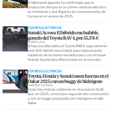
El fabricante japonés ha confirmado que la
producción del que es su primer vehículo eléctrico
es inminente y que llegará a los concesionarios de
Europa en el verano de 2025.
COCHES ELÉCTRICOS
Suzuki Across: El híbrido enchufable,
gemelo del Toyota RAV4, por 55.376 €
RUBÉN LEAL
Si hay una alternativa al Toyota RAV4, seguramente
este SUV híbrido sea el ideal, pues básicamente
hablamos de la misma mecánica pero con el toque
final de Suzuki para diferenciarlo en el mercado.
COCHES ELÉCTRICOS
Toyota, Honda y Suzuki unen fuerzas en el
Dakar 2025 con un buggy de hidrógeno
ENRIQUE ESPINÓS
Estas tres marcas colaboran en el proyecto HySE
que, en 2025, correrá por segundo año consecutivo
y con un buggy propulsado por hidrógeno el rally
Dakar.