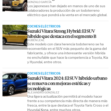
GONZALO GARCÍA
Los japoneses han dejado en manos de uno de sus
colaboradores la producción de un todoterreno
eléctrico que pondrá a la venta en el mercado global.
COCHES ELÉCTRICOS
Suzuki Vitara Strong Hybrid: El SUV
hibrido que destaca en el segmento B
RUBÉN LEAL
Este modelo con clara herencia todoterreno se ha
reconvertido en el SUV más pequeño de la gama del
fabricante, y ofrece una interesante versión híbrida
no enchufable que hace la competencia a Toyota, Kia
y Hyundai, entre otros.
COCHES ELÉCTRICOS
Suzuki Vitara 2024: El SUV híbrido urbano
se renueva con mejoras estéticas y
tecnológicas
ALEJANDRO GONZÁLEZ
Una ligera actualización permitirá al modelo hacer
frente a su competencia más directa de manera más
fresca, entre la que destaca el Toyota Yaris Cross o el
Hyundai Kona, entre muchos otros.