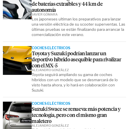
de baterías extraíbles y 44 km de
autonomía
JAVIER GÓMARA
Los japoneses ultiman los preparativos para lanzar
una versión eléctrica de su scooter superventas. Las
últimas pruebas se están finalizando para arrancar la
comercialización este verano.
COCHES ELÉCTRICOS
Toyota y Suzuki podrían lanzar un
deportivo híbrido asequible para rivalizar
con el MX-5
ALEJANDRO GONZÁLEZ
Toyota seguirá ampliando su gama de coches
híbridos con un modelo que se desmarcará de lo
visto hasta ahora, y lo hará en colaboración con
Suzuki.
COCHES ELÉCTRICOS
Suzuki Swace se renueva: más potencia y
tecnología, pero con el mismo gran
maletero
ALEJANDRO GONZÁLEZ