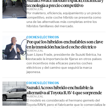
Suzuki Swace híbrido: espacio, eficiencia y
tecnología a precio competitivo
RUBÉN LEAL
Por maletero, eficiencia, equipamiento y un precio
competitivo, este coche híbrido se presenta como
una de las alternativas más completas entre los
híbridos familiares del mercado.
COCHES ELÉCTRICOS
Por qué los híbridos enchufables son clave
en la transición hacia el coche eléctrico
RUBÉN LEAL
Juan López Frade, presidente de Suzuki Ibérica, ha
destacado la importancia de fijarse en otros países
con incentivos más eficaces para los coches
eléctricos y del camino que seguirá la marca
japonesa.
COCHES ELÉCTRICOS
Suzuki Across híbrido enchufable: la
alternativa al Toyota RAV4 que sorprende
RUBÉN LEAL
El modelo es considerado el hermano gemelo del
Toyota RAV4, pero el fabricante que lo comercializa le