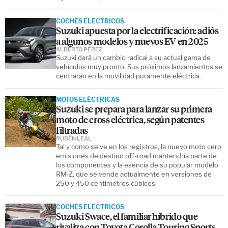
COCHES ELÉCTRICOS
Suzuki apuesta por la electrificación: adiós
a algunos modelos y nuevos EV en 2025
ALBERTO PÉREZ
Suzuki dará un cambio radical a su actual gama de
vehículos muy pronto. Sus próximos lanzamientos se
centrarán en la movilidad puramente eléctrica.
MOTOS ELÉCTRICAS
Suzuki se prepara para lanzar su primera
moto de cross eléctrica, según patentes
filtradas
RUBÉN LEAL
Tal y como se ve en los registros, la nuevo moto cero
emisiones de destino off-road mantendría parte de
los componentes y la esencia de su popular modelo
RM-Z, que se vende actualmente en versiones de
250 y 450 centímetros cúbicos.
COCHES ELÉCTRICOS
Suzuki Swace, el familiar híbrido que
rivaliza con Toyota Corolla Touring Sports