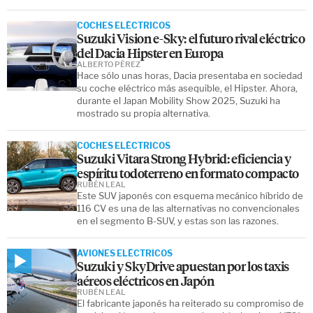
COCHES ELÉCTRICOS
Suzuki Vision e-Sky: el futuro rival eléctrico
del Dacia Hipster en Europa
ALBERTO PÉREZ
Hace sólo unas horas, Dacia presentaba en sociedad
su coche eléctrico más asequible, el Hipster. Ahora,
durante el Japan Mobility Show 2025, Suzuki ha
mostrado su propia alternativa.
COCHES ELÉCTRICOS
Suzuki Vitara Strong Hybrid: eficiencia y
espíritu todoterreno en formato compacto
RUBÉN LEAL
Este SUV japonés con esquema mecánico híbrido de
116 CV es una de las alternativas no convencionales
en el segmento B-SUV, y estas son las razones.
AVIONES ELÉCTRICOS
Suzuki y SkyDrive apuestan por los taxis
aéreos eléctricos en Japón
RUBÉN LEAL
El fabricante japonés ha reiterado su compromiso de