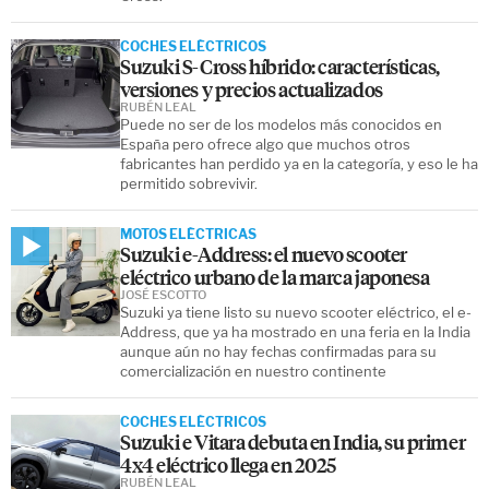
COCHES ELÉCTRICOS
Suzuki S-Cross híbrido: características,
versiones y precios actualizados
RUBÉN LEAL
Puede no ser de los modelos más conocidos en
España pero ofrece algo que muchos otros
fabricantes han perdido ya en la categoría, y eso le ha
permitido sobrevivir.
MOTOS ELÉCTRICAS
Suzuki e-Address: el nuevo scooter
eléctrico urbano de la marca japonesa
JOSÉ ESCOTTO
Suzuki ya tiene listo su nuevo scooter eléctrico, el e-
Address, que ya ha mostrado en una feria en la India
aunque aún no hay fechas confirmadas para su
comercialización en nuestro continente
COCHES ELÉCTRICOS
Suzuki e Vitara debuta en India, su primer
4x4 eléctrico llega en 2025
RUBÉN LEAL