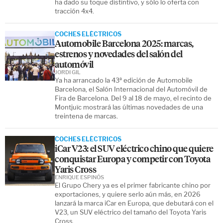
ha dado su toque distintivo, y sólo lo oferta con
tracción 4x4.
COCHES ELÉCTRICOS
Automobile Barcelona 2025: marcas,
estrenos y novedades del salón del
automóvil
JORDI GIL
Ya ha arrancado la 43ª edición de Automobile
Barcelona, el Salón Internacional del Automóvil de
Fira de Barcelona. Del 9 al 18 de mayo, el recinto de
Montjuïc mostrará las últimas novedades de una
treintena de marcas.
COCHES ELÉCTRICOS
iCar V23: el SUV eléctrico chino que quiere
conquistar Europa y competir con Toyota
Yaris Cross
ENRIQUE ESPINÓS
El Grupo Chery ya es el primer fabricante chino por
exportaciones, y quiere serlo aún más, en 2026
lanzará la marca iCar en Europa, que debutará con el
V23, un SUV eléctrico del tamaño del Toyota Yaris
Cross.