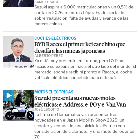
SAMUEL SACO
Suzuki aspira a 6.000 matriculaciones y un 0,5% de
cuota en 2026, mientras López Frade alerta de
sobrerregulación, falta de ayudas y avance de las
marcas chinas.
COCHES ELÉCTRICOS
BYD Racco: el primer kei car chino que
desafía a las marcas japonesas
ALBERTO PÉREZ
Ya está muy presente en Europa, pero BYD ha
iniciado su expansión hacia el otro lado del mundo. El
mercado japonés recibirá pronto al Racco, el coche
vehículo eléctrico concebido para este país.
MOTOS ELÉCTRICAS
Suzuki presenta sus nuevas motos
eléctricas: e-Address, e-PO y e-Van Van
JOSÉ ESCOTTO
La firma de Hamamatsu va a presentar tres
novedades en el Japan Mobility Show 2025: un
scooter ya conocido, una bicicleta eléctrica con
consideración de ciclomotor y una moto de los años
70.