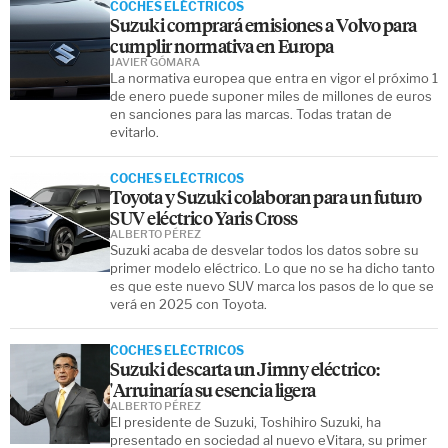
COCHES ELÉCTRICOS
Suzuki comprará emisiones a Volvo para
cumplir normativa en Europa
JAVIER GÓMARA
La normativa europea que entra en vigor el próximo 1
de enero puede suponer miles de millones de euros
en sanciones para las marcas. Todas tratan de
evitarlo.
COCHES ELÉCTRICOS
Toyota y Suzuki colaboran para un futuro
SUV eléctrico Yaris Cross
ALBERTO PÉREZ
Suzuki acaba de desvelar todos los datos sobre su
primer modelo eléctrico. Lo que no se ha dicho tanto
es que este nuevo SUV marca los pasos de lo que se
verá en 2025 con Toyota.
COCHES ELÉCTRICOS
Suzuki descarta un Jimny eléctrico:
'Arruinaría su esencia ligera
ALBERTO PÉREZ
El presidente de Suzuki, Toshihiro Suzuki, ha
presentado en sociedad al nuevo eVitara, su primer