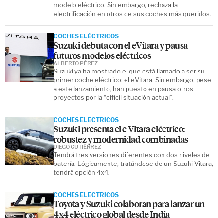
modelo eléctrico. Sin embargo, rechaza la
electrificación en otros de sus coches más queridos.
COCHES ELÉCTRICOS
Suzuki debuta con el eVitara y pausa
futuros modelos eléctricos
ALBERTO PÉREZ
Suzuki ya ha mostrado el que está llamado a ser su
primer coche eléctrico: el eVitara. Sin embargo, pese
a este lanzamiento, han puesto en pausa otros
proyectos por la “difícil situación actual”.
COCHES ELÉCTRICOS
Suzuki presenta el e Vitara eléctrico:
robustez y modernidad combinadas
DIEGO GUTIÉRREZ
Tendrá tres versiones diferentes con dos niveles de
batería. Lógicamente, tratándose de un Suzuki Vitara,
tendrá opción 4x4.
COCHES ELÉCTRICOS
Toyota y Suzuki colaboran para lanzar un
4x4 eléctrico global desde India