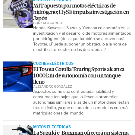
MIT apuesta por motos eléctricas de
hidrógeno; HySE impulsa investigación en
Japón
GONZALO GARCÍA
Honda, Kawasaki, Suzuki y Yamaha colaborarán en la
investigación y el desarrollo de motores alimentados
por hidrógeno (de la que también se aprovechará
Toyota). ¿Puede suponer un obstáculo a la hora de
electrificar el sector de las dos ruedas?
COCHES ELÉCTRICOS
El Toyota Corolla Touring Sports alcanza
1.000 km de autonomía con un tanque
lleno
ALEJANDRO GONZÁLEZ
Aspectos como una contrastada fiabilidad y
consumos tan bajos que lo llevan a promediar
autonomías similares a las de un motor diésel están
tras su éxito, ya que es uno de los modelos con más
matriculaciones del mundo.
MOTOS ELÉCTRICAS
La Suzuki e-Burgman ofrecerá un sistema