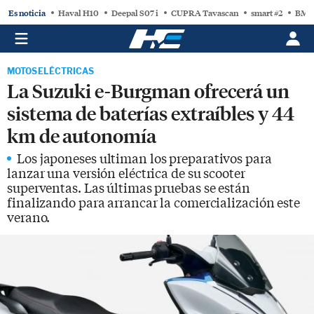
Es noticia
Haval H10
Deepal S07 i
CUPRA Tavascan
smart #2
BMW
MOTOS ELÉCTRICAS
La Suzuki e-Burgman ofrecerá un
sistema de baterías extraíbles y 44
km de autonomía
Los japoneses ultiman los preparativos para
lanzar una versión eléctrica de su scooter
superventas. Las últimas pruebas se están
finalizando para arrancar la comercialización este
verano.