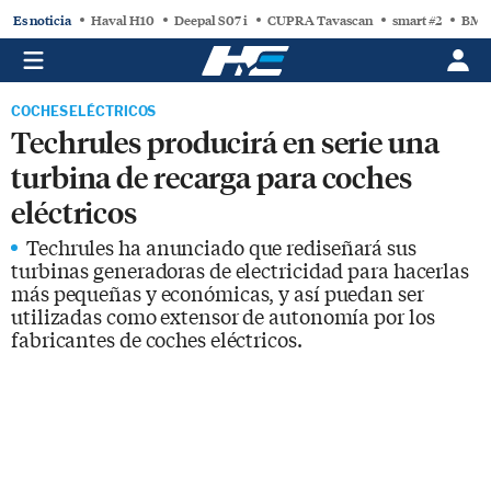
Es noticia
Haval H10
Deepal S07 i
CUPRA Tavascan
smart #2
BMW
COCHES ELÉCTRICOS
Techrules producirá en serie una
turbina de recarga para coches
eléctricos
Techrules ha anunciado que rediseñará sus
turbinas generadoras de electricidad para hacerlas
más pequeñas y económicas, y así puedan ser
utilizadas como extensor de autonomía por los
fabricantes de coches eléctricos.