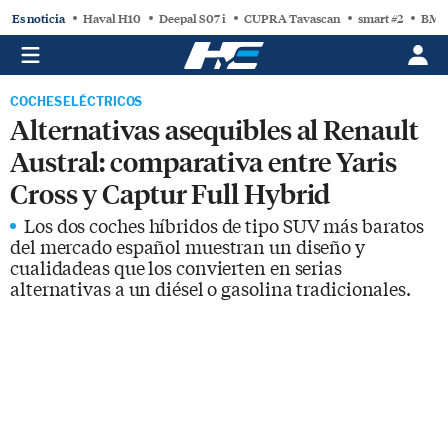
Es noticia
Haval H10
Deepal S07 i
CUPRA Tavascan
smart #2
BMW
COCHES ELÉCTRICOS
Alternativas asequibles al Renault
Austral: comparativa entre Yaris
Cross y Captur Full Hybrid
Los dos coches híbridos de tipo SUV más baratos
del mercado español muestran un diseño y
cualidadeas que los convierten en serias
alternativas a un diésel o gasolina tradicionales.