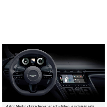
Aston Martin y Porsche ya han admitido que incluirán este