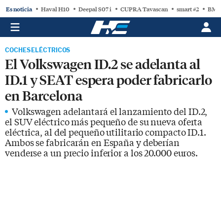
Es noticia
Haval H10
Deepal S07 i
CUPRA Tavascan
smart #2
BMW
COCHES ELÉCTRICOS
El Volkswagen ID.2 se adelanta al
ID.1 y SEAT espera poder fabricarlo
en Barcelona
Volkswagen adelantará el lanzamiento del ID.2,
el SUV eléctrico más pequeño de su nueva oferta
eléctrica, al del pequeño utilitario compacto ID.1.
Ambos se fabricarán en España y deberían
venderse a un precio inferior a los 20.000 euros.