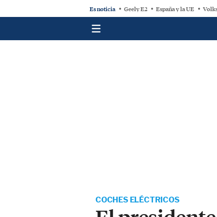
Es noticia
Geely E2
España y la UE
Volk
COCHES ELÉCTRICOS
El presidente