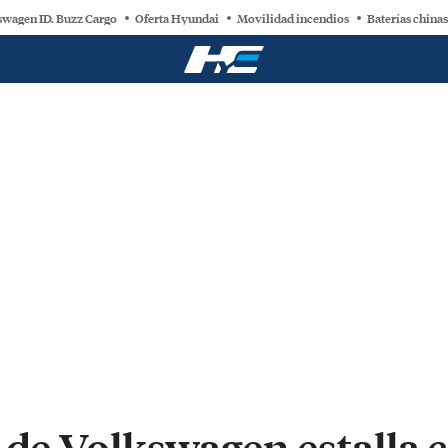
swagen ID. Buzz Cargo
Oferta Hyundai
Movilidad incendios
Baterías chinas
 de Volkswagen estalla c