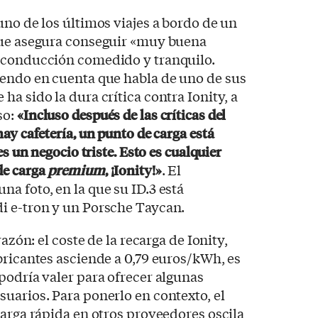
uno de los últimos viajes a bordo de un
que asegura conseguir «muy buena
 conducción comedido y tranquilo.
iendo en cuenta que habla de uno de sus
a sido la dura crítica contra Ionity, a
so:
«Incluso después de las críticas del
ay cafetería, un punto de carga está
es un negocio triste. Esto es cualquier
de carga
premium
, ¡Ionity!»
. El
a foto, en la que su ID.3 está
i e-tron y un Porsche Taycan.
razón: el coste de la recarga de Ionity,
bricantes asciende a 0,79 euros/kWh, es
podría valer para ofrecer algunas
uarios. Para ponerlo en contexto, el
carga rápida en otros proveedores oscila