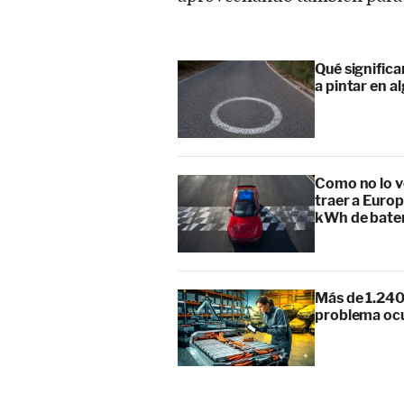
Qué signific
a pintar en a
Como no lo v
traer a Europ
kWh de bate
Más de 1.240
problema ocu