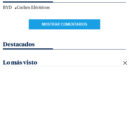
BYD
Coches Eléctricos
MOSTRAR COMENTARIOS
Destacados
Lo más visto
Quienes
Contacto
Aviso
Política de
Fecha
somos
legal
cookies
Matrícula