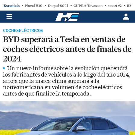
Es noticia
Haval H10
Deepal S07 i
CUPRA Tavascan
smart #2
BMW
COCHES ELÉCTRICOS
BYD superará a Tesla en ventas de
coches eléctricos antes de finales de
2024
Un nuevo informe sobre la evolución que tendrá
los fabricantes de vehículos a lo largo del año 2024,
arroja que la marca china superará a la
norteamericana en volumen de coche eléctricos
antes de que finalice la temporada.