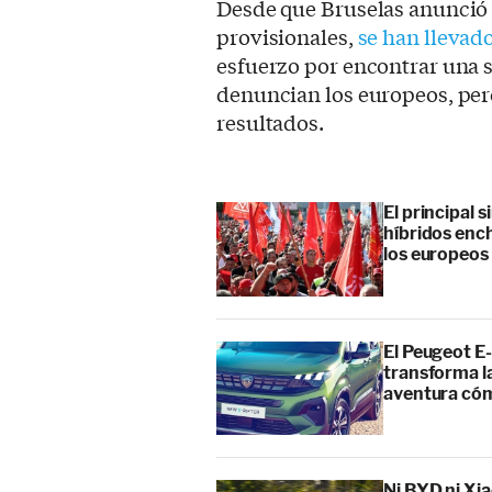
Desde que Bruselas anunció 
provisionales,
se han llevad
esfuerzo por encontrar una s
denuncian los europeos, per
resultados.
El principal 
híbridos enc
los europeos
El Peugeot E-
transforma l
aventura cóm
Ni BYD ni Xia