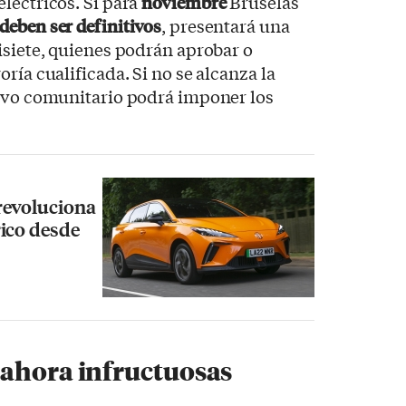
léctricos. Si para
noviembre
Bruselas
deben ser definitivos
, presentará una
isiete, quienes podrán aprobar o
ría cualificada. Si no se alcanza la
tivo comunitario podrá imponer los
revoluciona
ico desde
 ahora infructuosas