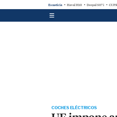
Es noticia
Haval H10
Deepal S07 i
CUPR
COCHES ELÉCTRICOS
UE impone ar