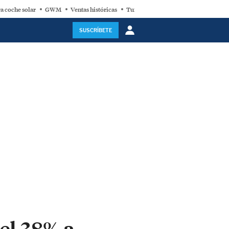
a coche solar
GWM
Ventas históricas
Turbina eólica
SUSCRÍBETE
el 38% a