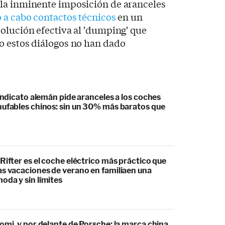
la inminente imposición de aranceles
o a cabo contactos técnicos
en un
olución efectiva al 'dumping' que
o estos diálogos no han dado
sindicato alemán pide aranceles a los coches
hufables chinos: sin un 30% más baratos que
Rifter es el coche eléctrico más práctico que
as vacaciones de verano en familiaen una
oda y sin límites
omi, y por delante de Porsche: la marca china