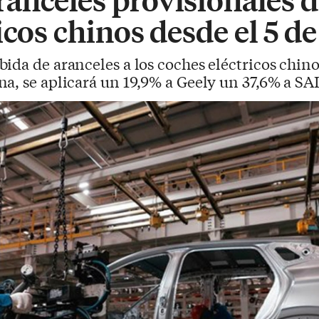
cos chinos desde el 5 de 
bida de aranceles a los coches eléctricos chin
a, se aplicará un 19,9% a Geely un 37,6% a SA