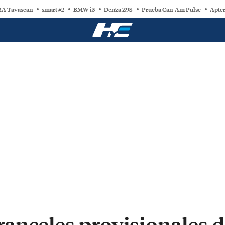
A Tavascan
smart #2
BMW i3
Denza Z9S
Prueba Can-Am Pulse
Apter
anceles provisionales d