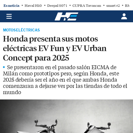
Es noticia
Haval H10
Deepal S07 i
CUPRA Tavascan
smart #2
BMW
MOTOS ELÉCTRICAS
Honda presenta sus motos
eléctricas EV Fun y EV Urban
Concept para 2025
Se presentaron en el pasado salón EICMA de
Milán como prototipos pero, según Honda, este
2025 debería ser el año en el que ambas Honda
comenzaran a dejarse ver por las tiendas de todo el
mundo