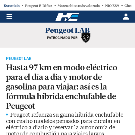
Es noticia
Peugeot E-Rifter
Marca china más valorada
NIO ES9
Chery
Peugeot LAB
PATROCINADO POR
PEUGEOT LAB
Hasta 97 km en modo eléctrico
para el día a día y motor de
gasolina para viajar: así es la
fórmula híbrida enchufable de
Peugeot
Peugeot refuerza su gama híbrida enchufable
con cuatro modelos pensados para circular en
eléctrico a diario y reservar la autonomía de
motor de combustión para viajes largos.