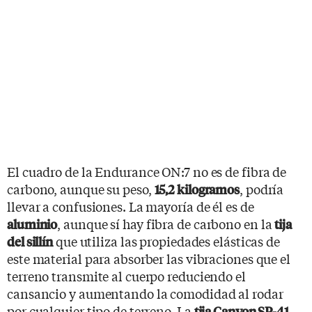
El cuadro de la Endurance ON:7 no es de fibra de
carbono, aunque su peso,
, podría
15,2 kilogramos
llevar a confusiones. La mayoría de él es de
, aunque sí hay fibra de carbono en la
aluminio
tija
que utiliza las propiedades elásticas de
del sillín
este material para absorber las vibraciones que el
terreno transmite al cuerpo reduciendo el
cansancio y aumentando la comodidad al rodar
por cualquier tipo de terreno. La
tija Canyon SP-41