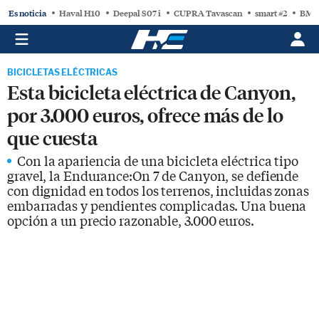
Es noticia
Haval H10
Deepal S07 i
CUPRA Tavascan
smart #2
BMW
BICICLETAS ELÉCTRICAS
Esta bicicleta eléctrica de Canyon,
por 3.000 euros, ofrece más de lo
que cuesta
Con la apariencia de una bicicleta eléctrica tipo
gravel, la Endurance:On 7 de Canyon, se defiende
con dignidad en todos los terrenos, incluidas zonas
embarradas y pendientes complicadas. Una buena
opción a un precio razonable, 3.000 euros.