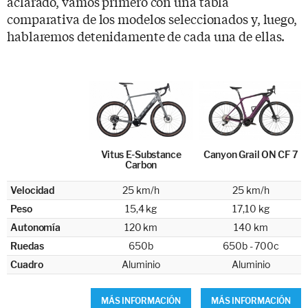
aclarado, vamos primero con una tabla
comparativa de los modelos seleccionados y, luego,
hablaremos detenidamente de cada una de ellas.
Vitus E-Substance
Canyon Grail ON CF 7
Carbon
Velocidad
25 km/h
25 km/h
Peso
15,4 kg
17,10 kg
Autonomía
120 km
140 km
Ruedas
650b
650b - 700c
Cuadro
Aluminio
Aluminio
MÁS INFORMACIÓN
MÁS INFORMACIÓN