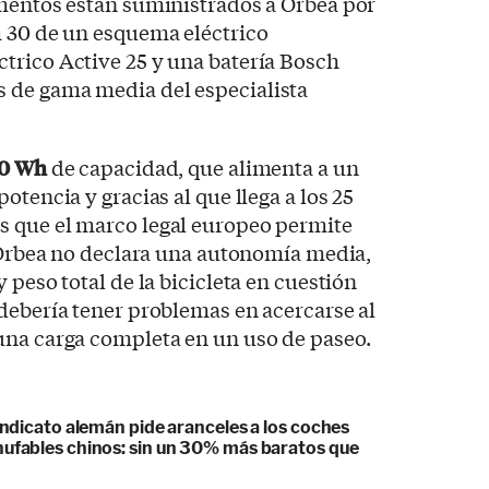
ementos están suministrados a Orbea por
m 30 de un esquema eléctrico
trico Active 25 y una batería Bosch
 de gama media del especialista
0 Wh
de capacidad, que alimenta a un
otencia y gracias al que llega a los 25
 que el marco legal europeo permite
. Orbea no declara una autonomía media,
 peso total de la bicicleta en cuestión
debería tener problemas en acercarse al
una carga completa en un uso de paseo.
sindicato alemán pide aranceles a los coches
hufables chinos: sin un 30% más baratos que