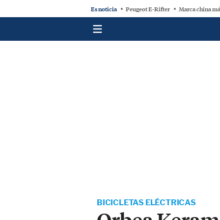
Es noticia
Peugeot E-Rifter
Marca china má
BICICLETAS ELÉCTRICAS
Orbea Keram 3