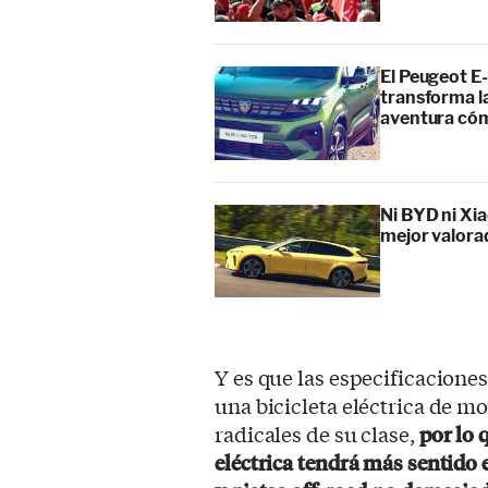
El Peugeot E-
transforma l
aventura cóm
Ni BYD ni Xia
mejor valora
Y es que las especificaciones
una bicicleta eléctrica de m
radicales de su clase,
por lo 
eléctrica tendrá más sentido