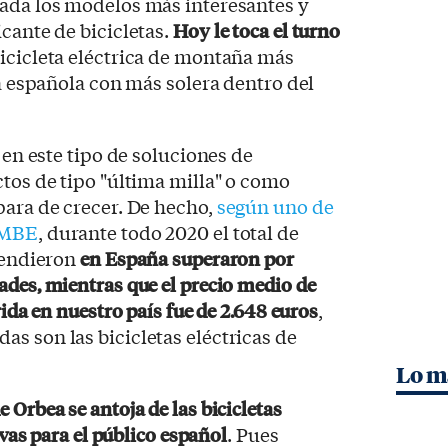
tada los modelos más interesantes y
cante de bicicletas.
Hoy le toca el turno
 bicicleta eléctrica de montaña más
ma española con más solera dentro del
e en este tipo de soluciones de
ctos de tipo "última milla" o como
para de crecer. De hecho,
según uno de
 AMBE
, durante todo 2020 el total de
 vendieron
en España superaron por
ades, mientras que el precio medio de
rida en nuestro país fue de 2.648 euros
,
s son las bicicletas eléctricas de
Lo m
 Orbea se antoja de las bicicletas
tivas para el público español
. Pues