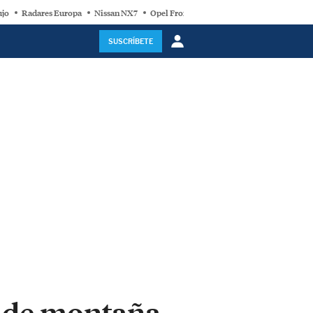
ujo
Radares Europa
Nissan NX7
Opel Frontera Electric
Motor Super-Híb
SUSCRÍBETE
ca de montaña