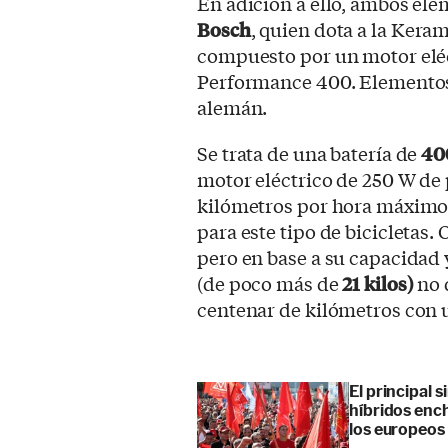
En adición a ello, ambos el
Bosch
, quien dota a la Kera
compuesto por un motor eléc
Performance 400. Elementos
alemán.
Se trata de una batería de
40
motor eléctrico de 250 W de p
kilómetros por hora máximos
para este tipo de bicicletas
pero en base a su capacidad y
(de poco más de
21 kilos)
no 
centenar de kilómetros con 
El principal 
híbridos enc
los europeos