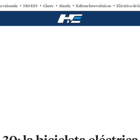
s valorada
NIO ES9
Chery
Mazda
Esferas fotovoltaicas
Eléctrico de l
0: la bicicleta eléctri