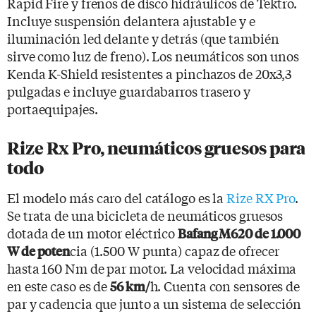
Rapid Fire y frenos de disco hidráulicos de Tektro.
Incluye suspensión delantera ajustable y e
iluminación led delante y detrás (que también
sirve como luz de freno). Los neumáticos son unos
Kenda K-Shield resistentes a pinchazos de 20x3,3
pulgadas e incluye guardabarros trasero y
portaequipajes.
Rize Rx Pro, neumáticos gruesos para
todo
El modelo más caro del catálogo es la
Rize RX Pro
.
Se trata de una bicicleta de neumáticos gruesos
dotada de un motor eléctrico
Bafang M620 de 1.000
cia (1.500 W punta) capaz de ofrecer
W de poten
hasta 160 Nm de par motor. La velocidad máxima
en este caso es de
h. Cuenta con sensores de
56 km/
par y cadencia que junto a un sistema de selección