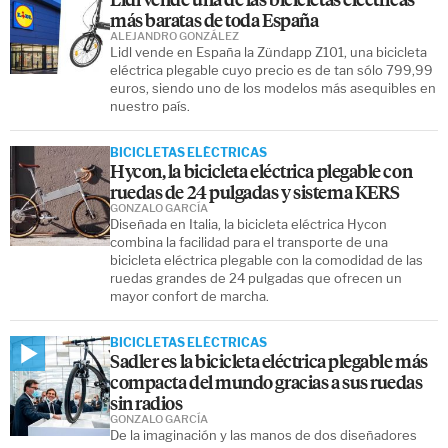
más baratas de toda España
ALEJANDRO GONZÁLEZ
Lidl vende en España la Zündapp Z101, una bicicleta
eléctrica plegable cuyo precio es de tan sólo 799,99
euros, siendo uno de los modelos más asequibles en
nuestro país.
BICICLETAS ELÉCTRICAS
Hycon, la bicicleta eléctrica plegable con
ruedas de 24 pulgadas y sistema KERS
GONZALO GARCÍA
Diseñada en Italia, la bicicleta eléctrica Hycon
combina la facilidad para el transporte de una
bicicleta eléctrica plegable con la comodidad de las
ruedas grandes de 24 pulgadas que ofrecen un
mayor confort de marcha.
BICICLETAS ELÉCTRICAS
Sadler es la bicicleta eléctrica plegable más
compacta del mundo gracias a sus ruedas
sin radios
GONZALO GARCÍA
De la imaginación y las manos de dos diseñadores