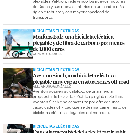
plegables Vektron, incluyendo los nuevos motores
de Bosch y sus nuevas baterías en un cuadro más
rígido y robusto y con mayor capacidad de
transporte.
BICICLETAS ELÉCTRICAS
Morfuns Éole, una bicicleta eléctrica,
plegable y de fibra de carbono por menos
de 1.000 euros
GONZALO GARCÍA
BICICLETAS ELÉCTRICAS
Aventon Sinch, una bicicleta eléctrica
plegable muy capaz en situaciones off-road
ALEJANDRO GONZÁLEZ
Aventon goza en su catálogo de una singular
propuesta de bicicleta eléctrica pleglable. Se llama
Aventon Sinch y se caracteriza por ofrecer unas
capacidades off-road que se desmarcan el resto de
bicicletas eléctrica plegables del mercado.
BICICLETAS ELÉCTRICAS
Esta es la nueva bicicleta eléctrica plegable