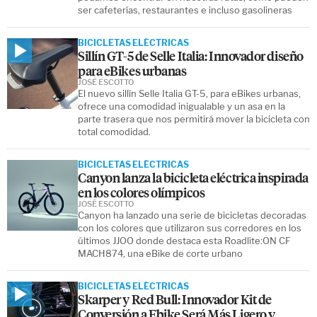
ser cafeterías, restaurantes e incluso gasolineras
BICICLETAS ELÉCTRICAS
Sillín GT-5 de Selle Italia: Innovador diseño
para eBikes urbanas
JOSÉ ESCOTTO
El nuevo sillín Selle Italia GT-5, para eBikes urbanas,
ofrece una comodidad inigualable y un asa en la
parte trasera que nos permitirá mover la bicicleta con
total comodidad.
BICICLETAS ELÉCTRICAS
Canyon lanza la bicicleta eléctrica inspirada
en los colores olímpicos
JOSÉ ESCOTTO
Canyon ha lanzado una serie de bicicletas decoradas
con los colores que utilizaron sus corredores en los
últimos JJOO donde destaca esta Roadlite:ON CF
MACH874, una eBike de corte urbano
BICICLETAS ELÉCTRICAS
Skarper y Red Bull: Innovador Kit de
Conversión a Ebike Será Más Ligero y