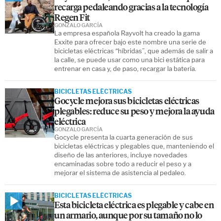
recarga pedaleando gracias a la tecnología
Regen Fit
GONZALO GARCÍA
La empresa española Rayvolt ha creado la gama
Exxite para ofrecer bajo este nombre una serie de
bicicletas eléctricas “híbridas”, que además de salir a
la calle, se puede usar como una bici estática para
entrenar en casa y, de paso, recargar la batería.
BICICLETAS ELÉCTRICAS
Gocycle mejora sus bicicletas eléctricas
plegables: reduce su peso y mejora la ayuda
eléctrica
GONZALO GARCÍA
Gocycle presenta la cuarta generación de sus
bicicletas eléctricas y plegables que, manteniendo el
diseño de las anteriores, incluye novedades
encaminadas sobre todo a reducir el peso y a
mejorar el sistema de asistencia al pedaleo.
BICICLETAS ELÉCTRICAS
Esta bicicleta eléctrica es plegable y cabe en
un armario, aunque por su tamaño no lo