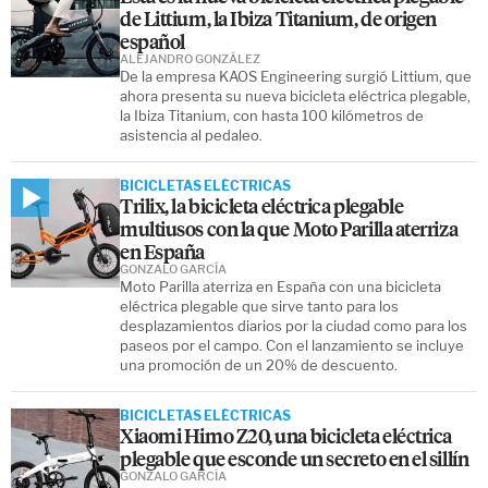
de Littium, la Ibiza Titanium, de origen
español
ALEJANDRO GONZÁLEZ
De la empresa KAOS Engineering surgió Littium, que
ahora presenta su nueva bicicleta eléctrica plegable,
la Ibiza Titanium, con hasta 100 kilómetros de
asistencia al pedaleo.
BICICLETAS ELÉCTRICAS
Trilix, la bicicleta eléctrica plegable
multiusos con la que Moto Parilla aterriza
en España
GONZALO GARCÍA
Moto Parilla aterriza en España con una bicicleta
eléctrica plegable que sirve tanto para los
desplazamientos diarios por la ciudad como para los
paseos por el campo. Con el lanzamiento se incluye
una promoción de un 20% de descuento.
BICICLETAS ELÉCTRICAS
Xiaomi Himo Z20, una bicicleta eléctrica
plegable que esconde un secreto en el sillín
GONZALO GARCÍA