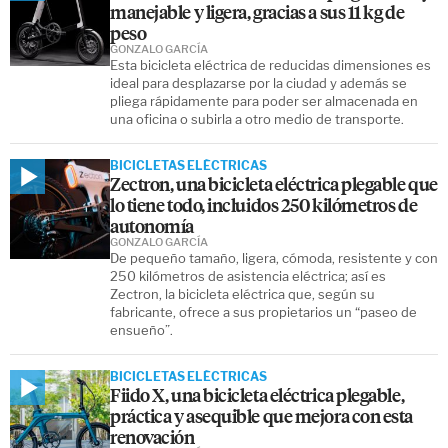
manejable y ligera, gracias a sus 11 kg de
peso
GONZALO GARCÍA
Esta bicicleta eléctrica de reducidas dimensiones es
ideal para desplazarse por la ciudad y además se
pliega rápidamente para poder ser almacenada en
una oficina o subirla a otro medio de transporte.
BICICLETAS ELÉCTRICAS
Zectron, una bicicleta eléctrica plegable que
lo tiene todo, incluidos 250 kilómetros de
autonomía
GONZALO GARCÍA
De pequeño tamaño, ligera, cómoda, resistente y con
250 kilómetros de asistencia eléctrica; así es
Zectron, la bicicleta eléctrica que, según su
fabricante, ofrece a sus propietarios un “paseo de
ensueño”.
BICICLETAS ELÉCTRICAS
Fiido X, una bicicleta eléctrica plegable,
práctica y asequible que mejora con esta
renovación