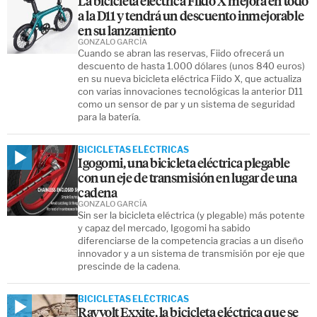
La bicicleta eléctrica Fiido X mejora en todo
a la D11 y tendrá un descuento inmejorable
en su lanzamiento
GONZALO GARCÍA
Cuando se abran las reservas, Fiido ofrecerá un
descuento de hasta 1.000 dólares (unos 840 euros)
en su nueva bicicleta eléctrica Fiido X, que actualiza
con varias innovaciones tecnológicas la anterior D11
como un sensor de par y un sistema de seguridad
para la batería.
BICICLETAS ELÉCTRICAS
Igogomi, una bicicleta eléctrica plegable
con un eje de transmisión en lugar de una
cadena
GONZALO GARCÍA
Sin ser la bicicleta eléctrica (y plegable) más potente
y capaz del mercado, Igogomi ha sabido
diferenciarse de la competencia gracias a un diseño
innovador y a un sistema de transmisión por eje que
prescinde de la cadena.
BICICLETAS ELÉCTRICAS
Rayvolt Exxite, la bicicleta eléctrica que se