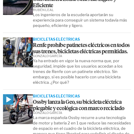
Eficiente
RUBÉN LEAL
Los ingenieros de la escudería aportarán su
experiencia para conseguir un sistema todavía más
pequeño, eficiente y ligero.
BICICLETAS ELÉCTRICAS
Renfe prohíbe patinetes eléctricos en todos
sus trenes, bicicletas eléctricas permitidas.
GONZALO GARCÍA
Ya ha entrado en vigor la nueva norma que, por
seguridad, impide que los usuarios accedan a los
trenes de Renfe con un patinete eléctrico. Sin
embargo, sí es posible hacerlo con una bicicleta
eléctrica. ¿Por qué?
BICICLETAS ELÉCTRICAS
Ossby lanza la Geo, su bicicleta eléctrica
plegable y ecológica con marco reciclado
GONZALO GARCÍA
La marca española Ossby recurre a una tecnología
de motor y batería 2 en 1 que reduce las necesidades
de espacio en el cuadro de la bicicleta eléctrica, de
manera que tiene libertad para redefinir el diseño de