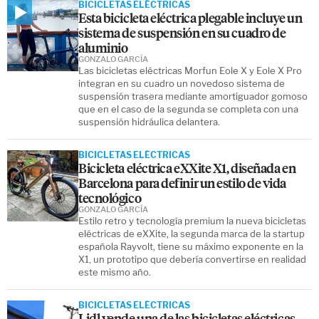
BICICLETAS ELÉCTRICAS
Esta bicicleta eléctrica plegable incluye un
sistema de suspensión en su cuadro de
aluminio
GONZALO GARCÍA
Las bicicletas eléctricas Morfun Eole X y Eole X Pro
integran en su cuadro un novedoso sistema de
suspensión trasera mediante amortiguador gomoso
que en el caso de la segunda se completa con una
suspensión hidráulica delantera.
BICICLETAS ELÉCTRICAS
Bicicleta eléctrica eXXite X1, diseñada en
Barcelona para definir un estilo de vida
tecnológico
GONZALO GARCÍA
Estilo retro y tecnología premium la nueva bicicletas
eléctricas de eXXite, la segunda marca de la startup
española Rayvolt, tiene su máximo exponente en la
X1, un prototipo que debería convertirse en realidad
este mismo año.
BICICLETAS ELÉCTRICAS
Lidl vende una de las bicicletas eléctricas