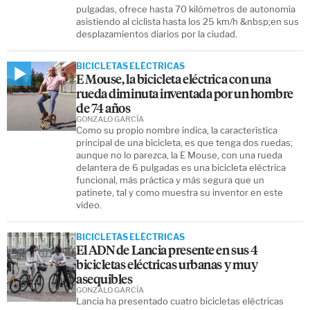
pulgadas, ofrece hasta 70 kilómetros de autonomía
asistiendo al ciclista hasta los 25 km/h &nbsp;en sus
desplazamientos diarios por la ciudad.
BICICLETAS ELÉCTRICAS
E Mouse, la bicicleta eléctrica con una
rueda diminuta inventada por un hombre
de 74 años
GONZALO GARCÍA
Como su propio nombre indica, la característica
principal de una bicicleta, es que tenga dos ruedas;
aunque no lo parezca, la E Mouse, con una rueda
delantera de 6 pulgadas es una bicicleta eléctrica
funcional, más práctica y más segura que un
patinete, tal y como muestra su inventor en este
vídeo.
BICICLETAS ELÉCTRICAS
El ADN de Lancia presente en sus 4
bicicletas eléctricas urbanas y muy
asequibles
GONZALO GARCÍA
Lancia ha presentado cuatro bicicletas eléctricas