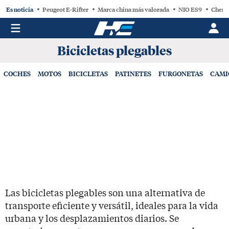
Es noticia
Peugeot E-Rifter
Marca china más valorada
NIO ES9
Chery
Bicicletas plegables
COCHES
MOTOS
BICICLETAS
PATINETES
FURGONETAS
CAMI
Las bicicletas plegables son una alternativa de
transporte eficiente y versátil, ideales para la vida
urbana y los desplazamientos diarios. Se