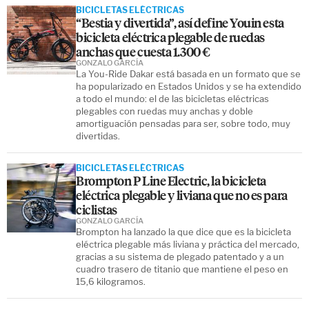
BICICLETAS ELÉCTRICAS
“Bestia y divertida”, así define Youin esta
bicicleta eléctrica plegable de ruedas
anchas que cuesta 1.300 €
GONZALO GARCÍA
La You-Ride Dakar está basada en un formato que se
ha popularizado en Estados Unidos y se ha extendido
a todo el mundo: el de las bicicletas eléctricas
plegables con ruedas muy anchas y doble
amortiguación pensadas para ser, sobre todo, muy
divertidas.
BICICLETAS ELÉCTRICAS
Brompton P Line Electric, la bicicleta
eléctrica plegable y liviana que no es para
ciclistas
GONZALO GARCÍA
Brompton ha lanzado la que dice que es la bicicleta
eléctrica plegable más liviana y práctica del mercado,
gracias a su sistema de plegado patentado y a un
cuadro trasero de titanio que mantiene el peso en
15,6 kilogramos.