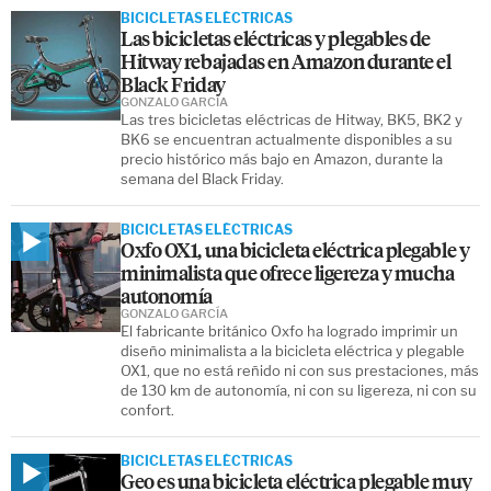
BICICLETAS ELÉCTRICAS
Las bicicletas eléctricas y plegables de
Hitway rebajadas en Amazon durante el
Black Friday
GONZALO GARCÍA
Las tres bicicletas eléctricas de Hitway, BK5, BK2 y
BK6 se encuentran actualmente disponibles a su
precio histórico más bajo en Amazon, durante la
semana del Black Friday.
BICICLETAS ELÉCTRICAS
Oxfo OX1, una bicicleta eléctrica plegable y
minimalista que ofrece ligereza y mucha
autonomía
GONZALO GARCÍA
El fabricante británico Oxfo ha logrado imprimir un
diseño minimalista a la bicicleta eléctrica y plegable
OX1, que no está reñido ni con sus prestaciones, más
de 130 km de autonomía, ni con su ligereza, ni con su
confort.
BICICLETAS ELÉCTRICAS
Geo es una bicicleta eléctrica plegable muy