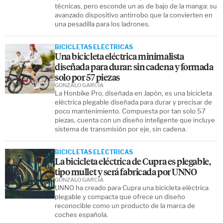
técnicas, pero esconde un as de bajo de la manga: su
avanzado dispositivo antirrobo que la convierten en
una pesadilla para los ladrones.
BICICLETAS ELÉCTRICAS
Una bicicleta eléctrica minimalista
diseñada para durar: sin cadena y formada
solo por 57 piezas
GONZALO GARCÍA
La Honbike Pro, diseñada en Japón, es una bicicleta
eléctrica plegable diseñada para durar y precisar de
poco mantenimiento. Compuesta por tan solo 57
piezas, cuenta con un diseño inteligente que incluye
sistema de transmisión por eje, sin cadena.
BICICLETAS ELÉCTRICAS
La bicicleta eléctrica de Cupra es plegable,
tipo mullet y será fabricada por UNNO
GONZALO GARCÍA
UNNO ha creado para Cupra una bicicleta eléctrica
plegable y compacta que ofrece un diseño
reconocible como un producto de la marca de
coches española.