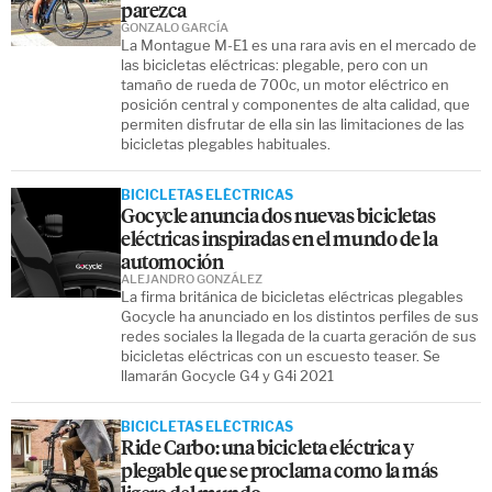
parezca
GONZALO GARCÍA
La Montague M-E1 es una rara avis en el mercado de
las bicicletas eléctricas: plegable, pero con un
tamaño de rueda de 700c, un motor eléctrico en
posición central y componentes de alta calidad, que
permiten disfrutar de ella sin las limitaciones de las
bicicletas plegables habituales.
BICICLETAS ELÉCTRICAS
Gocycle anuncia dos nuevas bicicletas
eléctricas inspiradas en el mundo de la
automoción
ALEJANDRO GONZÁLEZ
La firma británica de bicicletas eléctricas plegables
Gocycle ha anunciado en los distintos perfiles de sus
redes sociales la llegada de la cuarta geración de sus
bicicletas eléctricas con un escuesto teaser. Se
llamarán Gocycle G4 y G4i 2021
BICICLETAS ELÉCTRICAS
Ride Carbo: una bicicleta eléctrica y
plegable que se proclama como la más