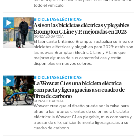
todo el vehículo.
BICICLETAS ELÉCTRICAS
Así son las bicicletas eléctricas y plegables
Brompton C Line y P, mejoradas en 2023
GONZALO GARCÍA
El fabricante británico Brompton actualiza su línea de
bicicletas eléctricas y plegables para 2023: estás son
las nuevas Brompton Electric C Line y P Line que
mejoran algunas de sus características y están
disponibles en nuevos colores.
BICICLETAS ELÉCTRICAS
La Wowcat C1 es una bicicleta eléctrica
compacta y ligera gracias a su cuadro de
fibra de carbono
GONZALO GARCÍA
Wowcat cree que el diseño puede ser la calve para
atraer a los futuros clientes de su primera bicicleta
eléctrica: la Wowcat C1 es plegable, muy compacta y,
a pesar de ello, suficientemente ligera gracias a su
cuadro de carbono.