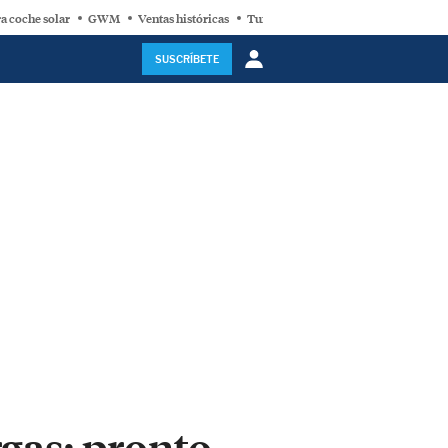
a coche solar
GWM
Ventas históricas
Turbina eólica
SUSCRÍBETE
gas: pronto