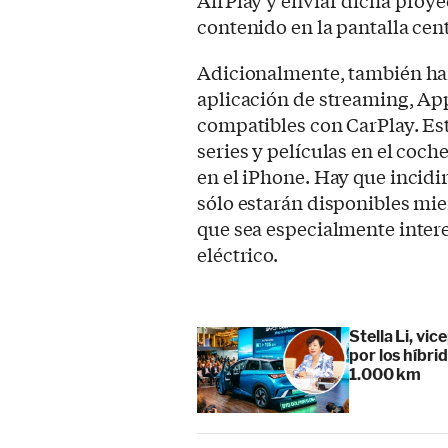
contenido en la pantalla cent
Adicionalmente, también han
aplicación de streaming, App
compatibles con CarPlay. Est
series y películas en el coc
en el iPhone. Hay que incidi
sólo estarán disponibles mie
que sea especialmente intere
eléctrico.
Stella Li, vi
por los híbr
1.000 km