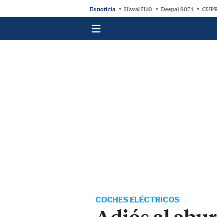
Es noticia
Haval H10
Deepal S07 i
CUPR
COCHES ELÉCTRICOS
Adiós al abu