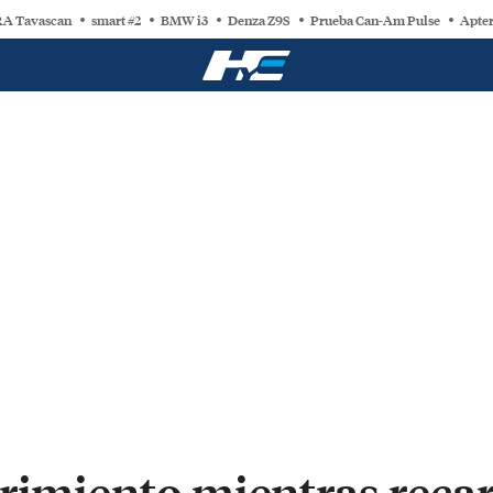
A Tavascan
smart #2
BMW i3
Denza Z9S
Prueba Can-Am Pulse
Apter
rrimiento mientras recar