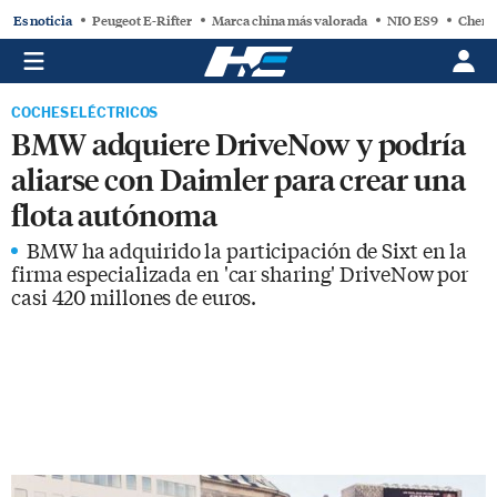
Es noticia
Peugeot E-Rifter
Marca china más valorada
NIO ES9
Chery
COCHES ELÉCTRICOS
BMW adquiere DriveNow y podría
aliarse con Daimler para crear una
flota autónoma
BMW ha adquirido la participación de Sixt en la
firma especializada en 'car sharing' DriveNow por
casi 420 millones de euros.