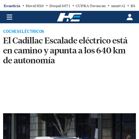
Es noticia
Haval H10
Deepal S07 i
CUPRA Tavascan
smart #2
BMW
COCHES ELÉCTRICOS
El Cadillac Escalade eléctrico está
en camino y apunta a los 640 km
de autonomía