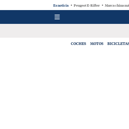
Es noticia
Peugeot E-Rifter
Marca china má
COCHES
MOTOS
BICICLETA