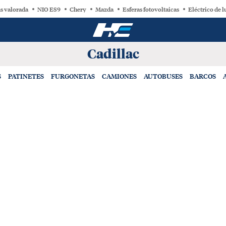
s valorada
NIO ES9
Chery
Mazda
Esferas fotovoltaicas
Eléctrico de l
Cadillac
S
PATINETES
FURGONETAS
CAMIONES
AUTOBUSES
BARCOS