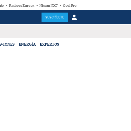
ujo
Radares Europa
Nissan NX7
Opel Frontera Electric
Motor Super-Híb
SUSCRÍBETE
AVIONES
ENERGÍA
EXPERTOS