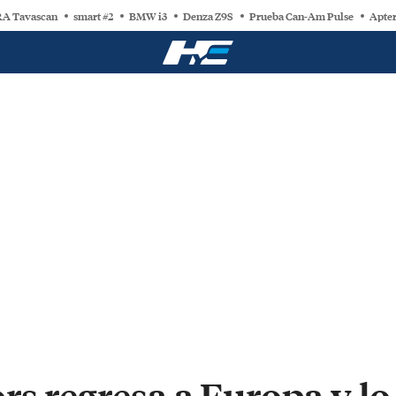
A Tavascan
smart #2
BMW i3
Denza Z9S
Prueba Can-Am Pulse
Apter
s regresa a Europa y lo