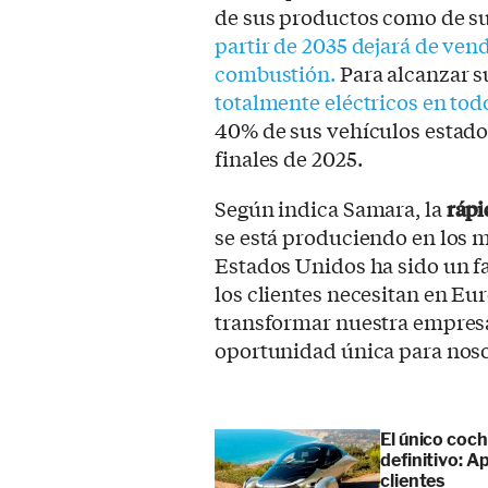
de sus productos como de sus
partir de 2035 dejará de ven
combustión.
Para alcanzar s
totalmente eléctricos en to
40% de sus vehículos estado
finales de 2025.
Según indica Samara, la
rápi
se está produciendo en los
Estados Unidos ha sido un fa
los clientes necesitan en E
transformar nuestra empresa
oportunidad única para noso
El único coch
definitivo: 
clientes