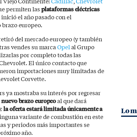
l Viejo Continente:
Cadillac
,
Chevrolet
que permiten las
plataformas eléctricas
e inició el año pasado con el
 brazo europeo.
retiró del mercado europeo (y también
 tras vendes su marca
Opel
al Grupo
izarlas por completo todas las
Chevrolet. El único contacto que
ueron importaciones muy limitadas de
evrolet Corvette.
s ya mostraba su interés por regresar
n
nuevo brazo europeo
al que dará
ez
la oferta estará limitada únicamente a
Lo m
ninguna variante de combustión en este
chas y periodos más importantes se
próximo año.