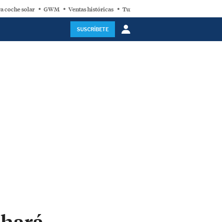
a coche solar
GWM
Ventas históricas
Turbina eólica
SUSCRÍBETE
 hará