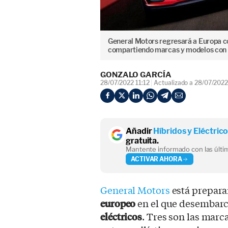
General Motors regresará a Europa c
compartiendo marcas y modelos con e
GONZALO GARCÍA
28/07/2022 11:12
Actualizado a 28/07/2022
Añadir
Híbridos y Eléctric
gratuita.
Mantente informado con las últim
ACTIVAR AHORA
General Motors
está prepar
europeo
en el que desembar
eléctricos
. Tres son las marc