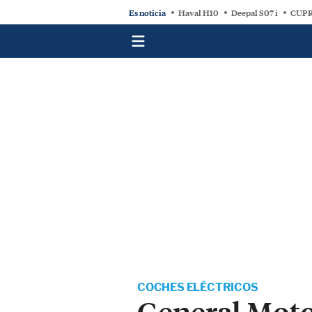
Es noticia
Haval H10
Deepal S07 i
CUPR
COCHES ELÉCTRICOS
General Motor