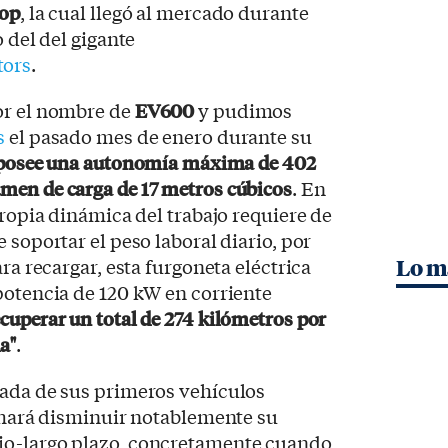
rop
, la cual llegó al mercado durante
o del del gigante
tors
.
or el nombre de
EV600
y pudimos
s
el pasado mes de enero durante su
posee una autonomía máxima de 402
men de carga de 17 metros cúbicos
. En
propia dinámica del trabajo requiere de
 soportar el peso laboral diario, por
ara recargar, esta furgoneta eléctrica
Lo m
potencia de 120 kW en corriente
cuperar un total de 274 kilómetros por
a"
.
gada de sus primeros vehículos
e hará disminuir notablemente su
io-largo plazo, concretamente cuando