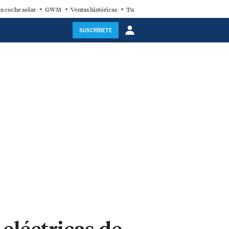
a coche solar
GWM
Ventas históricas
Turbina eólica
SUSCRÍBETE
eléctricas de