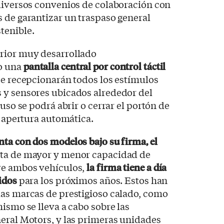
 diversos convenios de colaboración con
 de garantizar un traspaso general
tenible.
rior muy desarrollado
o una
pantalla central por control táctil
e recepcionarán todos los estímulos
 y sensores ubicados alrededor del
luso se podrá abrir o cerrar el portón de
su apertura automática.
ta con dos modelos bajo su firma, el
neta de mayor y menor capacidad de
re ambos vehículos,
la firma tiene a día
idos
para los próximos años. Estos han
ias marcas de prestigioso calado, como
ismo se lleva a cabo sobre las
eral Motors, y las primeras unidades