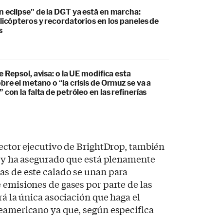
 eclipse" de la DGT ya está en marcha:
licópteros y recordatorios en los paneles de
s
e Repsol, avisa: o la UE modifica esta
bre el metano o “la crisis de Ormuz se va a
 con la falta de petróleo en las refinerías
rector ejecutivo de BrightDrop, también
a y ha asegurado que está plenamente
as de este calado se unan para
 emisiones de gases por parte de las
rá la única asociación que haga el
teamericano ya que, según especifica