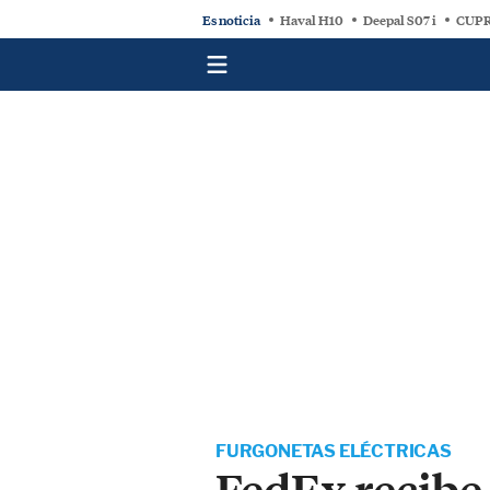
Es noticia
Haval H10
Deepal S07 i
CUPR
FURGONETAS ELÉCTRICAS
FedEx recibe 