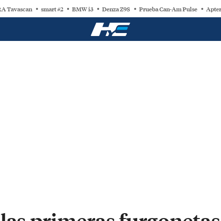
A Tavascan
smart #2
BMW i3
Denza Z9S
Prueba Can-Am Pulse
Apter
las primeras furgonetas 