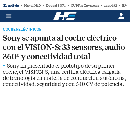
Es noticia
Haval H10
Deepal S07 i
CUPRA Tavascan
smart #2
BMW
COCHES ELÉCTRICOS
Sony se apunta al coche eléctrico
con el VISION-S: 33 sensores, audio
360º y conectividad total
Sony ha presentado el prototipo de su primer
coche, el VISION-S, una berlina eléctrica cargada
de tecnología en materia de conducción autónoma,
conectividad, seguridad y con 540 CV de potencia.