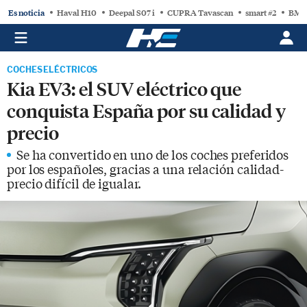
Es noticia
Haval H10
Deepal S07 i
CUPRA Tavascan
smart #2
BMW
COCHES ELÉCTRICOS
Kia EV3: el SUV eléctrico que
conquista España por su calidad y
precio
Se ha convertido en uno de los coches preferidos
por los españoles, gracias a una relación calidad-
precio difícil de igualar.