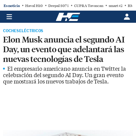
Es noticia
Haval H10
Deepal S07 i
CUPRA Tavascan
smart #2
BMW
COCHES ELÉCTRICOS
Elon Musk anuncia el segundo AI
Day, un evento que adelantará las
nuevas tecnologías de Tesla
El empresario americano anuncia en Twitter la
celebración del segundo AI Day. Un gran evento
que mostrará los nuevos trabajos de Tesla.