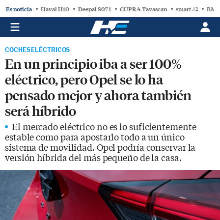
Es noticia
Haval H10
Deepal S07 i
CUPRA Tavascan
smart #2
BMW
COCHES ELÉCTRICOS
En un principio iba a ser 100%
eléctrico, pero Opel se lo ha
pensado mejor y ahora también
será híbrido
El mercado eléctrico no es lo suficientemente
estable como para apostarlo todo a un único
sistema de movilidad. Opel podría conservar la
versión híbrida del más pequeño de la casa.