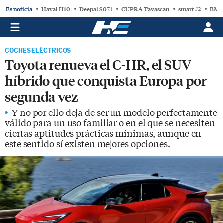
Es noticia
Haval H10
Deepal S07 i
CUPRA Tavascan
smart #2
BMW
COCHES ELÉCTRICOS
Toyota renueva el C-HR, el SUV
híbrido que conquista Europa por
segunda vez
Y no por ello deja de ser un modelo perfectamente
válido para un uso familiar o en el que se necesiten
ciertas aptitudes prácticas mínimas, aunque en
este sentido sí existen mejores opciones.