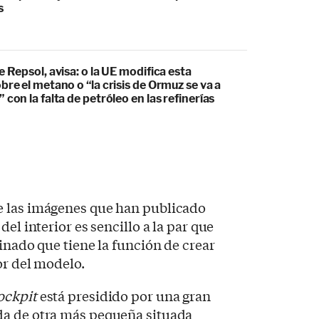
s
e Repsol, avisa: o la UE modifica esta
bre el metano o “la crisis de Ormuz se va a
 con la falta de petróleo en las refinerías
e las imágenes que han publicado
el interior es sencillo a la par que
inado que tiene la función de crear
or del modelo.
ockpit
está presidido por una gran
da de otra más pequeña situada