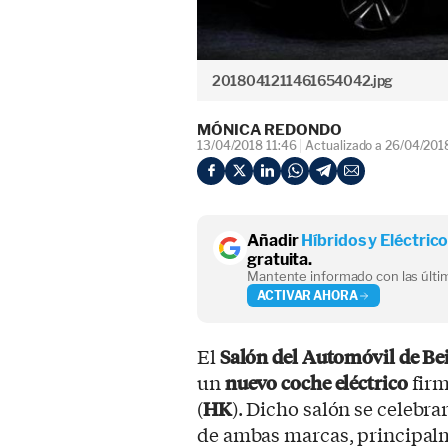
2018041211461654042.jpg
MÓNICA REDONDO
13/04/2018 11:46
Actualizado a 26/04/201
Añadir
Híbridos y Eléctric
gratuita.
Mantente informado con las últim
ACTIVAR AHORA
El
Salón del Automóvil de Bei
un
nuevo coche eléctrico
fir
(
HK
). Dicho salón se celebrará
de ambas marcas, principalm