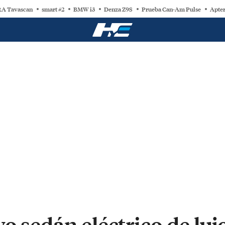
A Tavascan
smart #2
BMW i3
Denza Z9S
Prueba Can-Am Pulse
Apter
o sedán eléctrico de luj