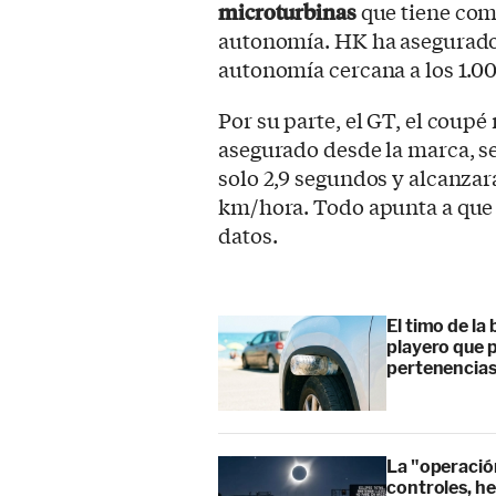
microturbinas
que tiene com
autonomía. HK ha asegurado
autonomía cercana a los 1.0
Por su parte, el GT, el coup
asegurado desde la marca, s
solo 2,9 segundos y alcanza
km/hora. Todo apunta a que e
datos.
El timo de la 
playero que p
pertenencia
La "operación
controles, he