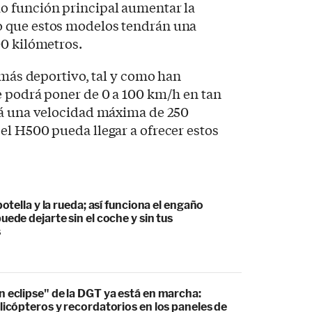
o función principal aumentar la
 que estos modelos tendrán una
00 kilómetros.
é más deportivo, tal y como han
e podrá poner de 0 a 100 km/h en tan
rá una velocidad máxima de 250
l H500 pueda llegar a ofrecer estos
botella y la rueda; así funciona el engaño
uede dejarte sin el coche y sin tus
s
 eclipse" de la DGT ya está en marcha:
licópteros y recordatorios en los paneles de