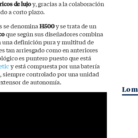
ricos de lujo
y, gracias a la colaboración
do a corto plazo.
s se denomina
H500
y se trata de un
co
que según sus diseñadores combina
n una definición pura y multitud de
o es tan arriesgado como en anteriores
ológico es puntero puesto que está
etic
y está compuesta por una batería
o, siempre controlado por una unidad
 extensor de autonomía.
Lo m