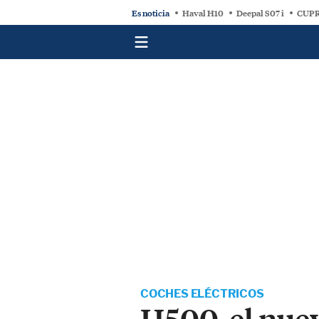
Es noticia
Haval H10
Deepal S07 i
CUPR
COCHES ELÉCTRICOS
H500, el nuev