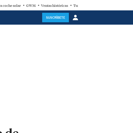
a coche solar
GWM
Ventas históricas
Turbina eólica
SUSCRÍBETE
o de