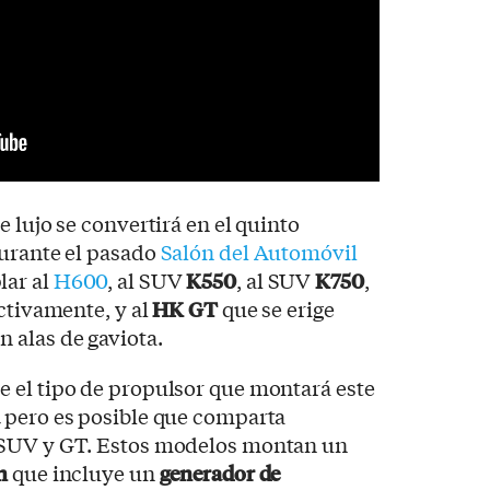
 lujo se convertirá en el quinto
Durante el pasado
Salón del Automóvil
lar al
H600
, al SUV
K550
, al SUV
K750
,
ectivamente, y al
HK GT
que se erige
 alas de gaviota.
 el tipo de propulsor que montará este
a
pero es posible que comparta
 SUV y GT. Estos modelos montan un
h
que incluye un
generador de