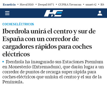
Es noticia
Haval H10
Deepal S07 i
CUPRA Tavascan
smart #2
BMW
COCHES ELÉCTRICOS
Iberdrola unirá el centro y sur de
España con un corredor de
cargadores rápidos para coches
eléctricos
Iberdrola ha inaugurado sus Estaciones Premium
en Monesterio (Extremadura), que darán lugar a un
corredor de puntos de recarga super rápida para
coches eléctricos que unirán el centro y el sur de la
Península.