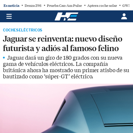
Es noticia
Denza Z9S
Prueba Can-Am Pulse
Aptera coche solar
GWM
COCHES ELÉCTRICOS
Jaguar se reinventa: nuevo diseño
futurista y adiós al famoso felino
Jaguar dará un giro de 180 grados con su nueva
gama de vehículos eléctricos. La compañía
británica ahora ha mostrado un primer atisbo de su
bautizado como ‘súper-GT’ eléctrico.