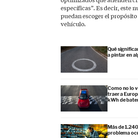
específicas”. Es decir, este 
puedan escoger el propósito e
vehículo.
Qué signific
a pintar en a
Como no lo v
traer a Europ
kWh de bate
Más de 1.240
problema ocu