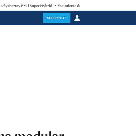
eely Starray EM-i Super Hybrid
Yacimiento de litio
Geely E2
España y la 
SUSCRÍBETE
rma modular