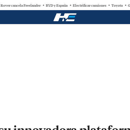
 Rover cancela Freelander
BYD y España
Electrificar camiones
Toyota
G
 su innovadora platafo