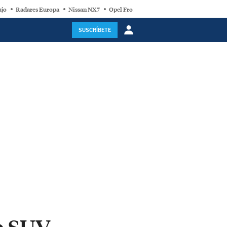
ujo
Radares Europa
Nissan NX7
Opel Frontera Electric
Motor Super-Híb
SUSCRÍBETE
vo SUV