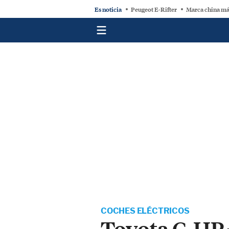
Es noticia
Peugeot E-Rifter
Marca china má
COCHES ELÉCTRICOS
Toyota C-HR+ 