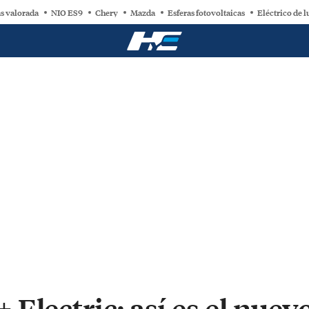
s valorada
NIO ES9
Chery
Mazda
Esferas fotovoltaicas
Eléctrico de l
Electric: así es el nue