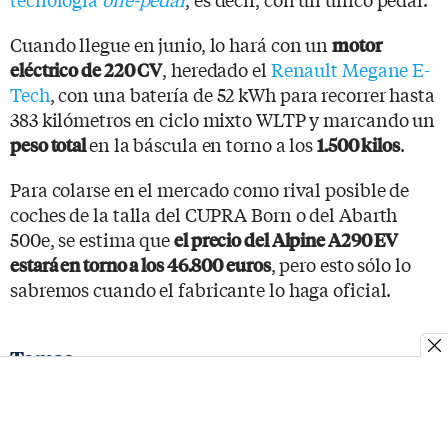
Cuando llegue en junio, lo hará con un
motor
, heredado el
Renault Megane E-
eléctrico de 220 CV
Tech
, con una batería de 52 kWh para recorrer hasta
383 kilómetros en ciclo mixto WLTP y marcando un
en la báscula en torno a los
.
peso total
1.500 kilos
Para colarse en el mercado como rival posible de
coches de la talla del CUPRA Born o del Abarth
500e, se estima que
el precio del Alpine A290 EV
, pero esto sólo lo
estará en torno a los 46.800 euros
sabremos cuando el fabricante lo haga oficial.
Temas
Alpine
Coches Eléctricos