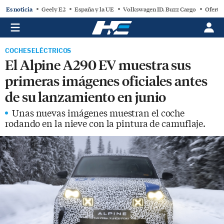
Es noticia
Geely E2
España y la UE
Volkswagen ID. Buzz Cargo
Oferta
COCHES ELÉCTRICOS
El Alpine A290 EV muestra sus
primeras imágenes oficiales antes
de su lanzamiento en junio
Unas nuevas imágenes muestran el coche
rodando en la nieve con la pintura de camuflaje.