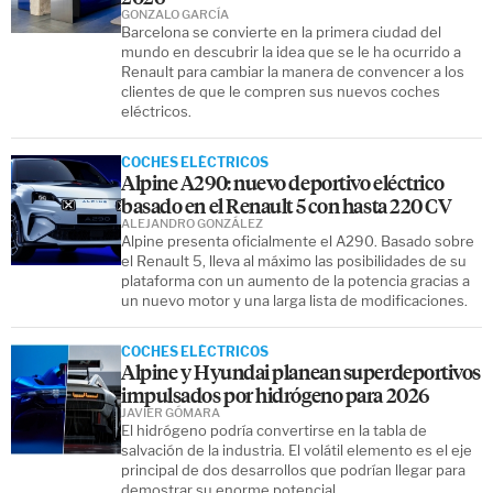
GONZALO GARCÍA
Barcelona se convierte en la primera ciudad del
mundo en descubrir la idea que se le ha ocurrido a
Renault para cambiar la manera de convencer a los
clientes de que le compren sus nuevos coches
eléctricos.
COCHES ELÉCTRICOS
Alpine A290: nuevo deportivo eléctrico
basado en el Renault 5 con hasta 220 CV
ALEJANDRO GONZÁLEZ
Alpine presenta oficialmente el A290. Basado sobre
el Renault 5, lleva al máximo las posibilidades de su
plataforma con un aumento de la potencia gracias a
un nuevo motor y una larga lista de modificaciones.
COCHES ELÉCTRICOS
Alpine y Hyundai planean superdeportivos
impulsados por hidrógeno para 2026
JAVIER GÓMARA
El hidrógeno podría convertirse en la tabla de
salvación de la industria. El volátil elemento es el eje
principal de dos desarrollos que podrían llegar para
demostrar su enorme potencial.