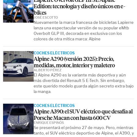
Edition: tecnología y diseño únicos en e-
bikes
JOSÉ ESCOTTO
Nuevamente la marca francesa de bicicletas Lapierre
lanza una espectacular versión de su popular eMtb
Overbolt GLP III, decorada en exclusiva con los
colores de otra mítica marca: Alpine
COCHES ELÉCTRICOS
Alpine A290 (versión 2025): Precio,
medidas, motor, interior y maletero
ALBERTO PÉREZ
El Alpine A290 es la variante más deportiva y aún
más divertida del Renault 5 E-Tech. Sin embargo,
este querido modelo guarda algún secreto extra bajo
la manga.
COCHES ELÉCTRICOS
Alpine A390: el SUV eléctrico que desafía al
Porsche Macan con hasta 600 CV
ENRIQUE ESPINÓS
Se presentará el próximo 27 de mayo. Pero, mientras
tanto, el SUV eléctrico deportivo de Alpine, el A390, y