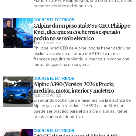
Platform (APP), Philippe Krief, jefe de la marca, da los
primeros detalles del deportivo.
COCHES ELÉCTRICOS
¿Alpine da un paso atrás? Su CEO, Philippe
Krief, dice que su coche más esperado
podría no ser sólo eléctrico
ALBERTO PÉREZ
Philippe Krief, CEO de Alpine, podría haber dado una
exclusiva clave en el futuro del A110. La marca
francesa seguiría teniendo, al menos, un coche con
motor de gasolina en su gama.
COCHES ELÉCTRICOS
Alpine A390 (Versión 2026): Precio,
medidas, motor, interior y maletero
ALBERTO PÉREZ
El segundo coche ‘cero emisiones’ de la eléctrica de
Alpine ya es una realidad. El A390 es un SUV que
puede ser práctico para el día a día y, aún así, tener
prestaciones de deportivo.
COCHES ELÉCTRICOS