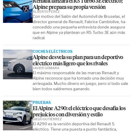
Renault lanzará el R5 Turbo 3E eléctrico;
Alpine prepara su propia versión
ALBERTO PÉREZ
Con motivo del Salón del Automóvil de Bruselas, el
director general de Renault, Fabrice Cambiolive, ha
concedido una pequeña entrevista donde asegura
que en Alpine ya plantean un R5 Turbo 3E aún más
radical.
COCHES ELÉCTRICOS
Alpine desvela su plan para un deportivo
eléctrico más ligero que los rivales
JAVIER GÓMARA
El máximo responsable de las marcas Renault y
Alpine reconoce que ha tomado una decisión muy
arriesgada. Mucho dinero en juego, pero si todo sale
bien todos saldremos ganando.
PRUEBAS
El Alpine A290: el eléctrico que desafía los
prejuicios con diversión y estilo
DIEGO GUTIÉRREZ
El A290 es la versión deportiva del Renault 5
eléctrico. Tiene una puesta a punto fantástica,