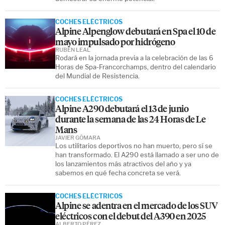
COCHES ELÉCTRICOS
Alpine Alpenglow debutará en Spa el 10 de
mayo impulsado por hidrógeno
RUBÉN LEAL
Rodará en la jornada previa a la celebración de las 6
Horas de Spa-Francorchamps, dentro del calendario
del Mundial de Resistencia.
COCHES ELÉCTRICOS
Alpine A290 debutará el 13 de junio
durante la semana de las 24 Horas de Le
Mans
JAVIER GÓMARA
Los utilitarios deportivos no han muerto, pero sí se
han transformado. El A290 está llamado a ser uno de
los lanzamientos más atractivos del año y ya
sabemos en qué fecha concreta se verá.
COCHES ELÉCTRICOS
Alpine se adentra en el mercado de los SUV
eléctricos con el debut del A390 en 2025
ALBERTO PÉREZ