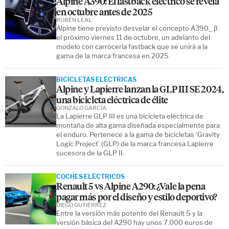
Alpine A390: El fastback eléctrico se revela
en octubre antes de 2025
RUBÉN LEAL
Alpine tiene previsto desvelar el concepto A390_ β
el próximo viernes 11 de octubre, un adelanto del
modelo con carrocería fastback que se unirá a la
gama de la marca francesa en 2025.
BICICLETAS ELÉCTRICAS
Alpine y Lapierre lanzan la GLP III SE 2024,
una bicicleta eléctrica de élite
GONZALO GARCÍA
La Lapierre GLP III es una bicicleta eléctrica de
montaña de alta gama diseñada especialmente para
el enduro. Pertenece a la gama de bicicletas ‘Gravity
Logic Project’ (GLP) de la marca francesa Lapierre
sucesora de la GLP II.
COCHES ELÉCTRICOS
Renault 5 vs Alpine A290: ¿Vale la pena
pagar más por el diseño y estilo deportivo?
DIEGO GUTIÉRREZ
Entre la versión más potente del Renault 5 y la
versión básica del A290 hay unos 7.000 euros de