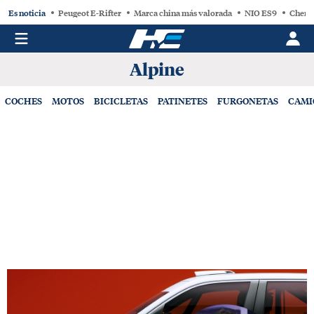
Es noticia
Peugeot E-Rifter
Marca china más valorada
NIO ES9
Chery
Alpine
COCHES
MOTOS
BICICLETAS
PATINETES
FURGONETAS
CAMI