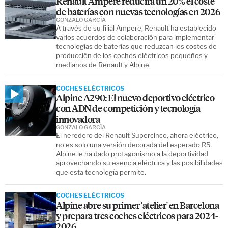
Renault Ampere reducirá un 20% el coste
de baterías con nuevas tecnologías en 2026
GONZALO GARCÍA
A través de su filial Ampere, Renault ha establecido
varios acuerdos de colaboración para implementar
tecnologías de baterías que reduzcan los costes de
producción de los coches eléctricos pequeños y
medianos de Renault y Alpine.
COCHES ELÉCTRICOS
Alpine A290: El nuevo deportivo eléctrico
con ADN de competición y tecnología
innovadora
GONZALO GARCÍA
El heredero del Renault Supercinco, ahora eléctrico,
no es solo una versión decorada del esperado R5.
Alpine le ha dado protagonismo a la deportividad
aprovechando su esencia eléctrica y las posibilidades
que esta tecnología permite.
COCHES ELÉCTRICOS
Alpine abre su primer 'atelier' en Barcelona
y prepara tres coches eléctricos para 2024-
2026