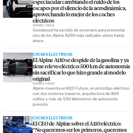
espectacular cambiando el ruido de los
escapes por el silencio de la aerodinámica,
aprovechando lo mejor de los coches
eléctricos
DANIEL VEGA
Goodwood ha servido de escenario para presentar
uno de los Alpine A290 más radicales vistos hasta
ahora.
COCHES ELÉCTRICOS
El Alpine A110 se despide de la gasolina y ya
tiene relevo eléctrico: 500 km de autonomía
sin sacrificar lo que hizo grande al modelo
original
DANIEL VEGA
Alpine muestra el A110 Future, un prototipo eléctrico
con dos motores traseros, arquitectura de 800
voltios y más de 500 kilómetros de autonomía
prevista.
COCHES ELÉCTRICOS
El CEO de Alpine sobre el A110 eléctrico:
“No queremos ser los primeros, queremos