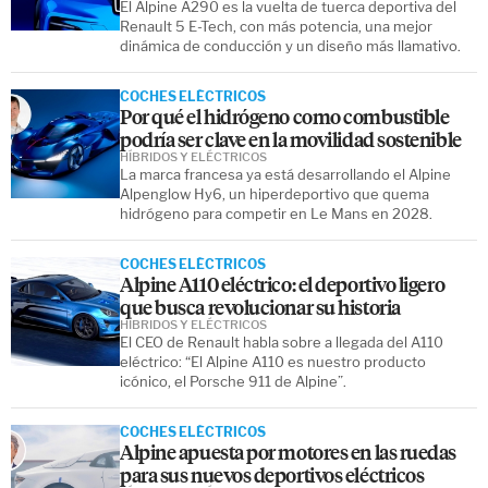
El Alpine A290 es la vuelta de tuerca deportiva del
Renault 5 E-Tech, con más potencia, una mejor
dinámica de conducción y un diseño más llamativo.
COCHES ELÉCTRICOS
Por qué el hidrógeno como combustible
podría ser clave en la movilidad sostenible
HÍBRIDOS Y ELÉCTRICOS
La marca francesa ya está desarrollando el Alpine
Alpenglow Hy6, un hiperdeportivo que quema
hidrógeno para competir en Le Mans en 2028.
COCHES ELÉCTRICOS
Alpine A110 eléctrico: el deportivo ligero
que busca revolucionar su historia
HÍBRIDOS Y ELÉCTRICOS
El CEO de Renault habla sobre a llegada del A110
eléctrico: “El Alpine A110 es nuestro producto
icónico, el Porsche 911 de Alpine”.
COCHES ELÉCTRICOS
Alpine apuesta por motores en las ruedas
para sus nuevos deportivos eléctricos