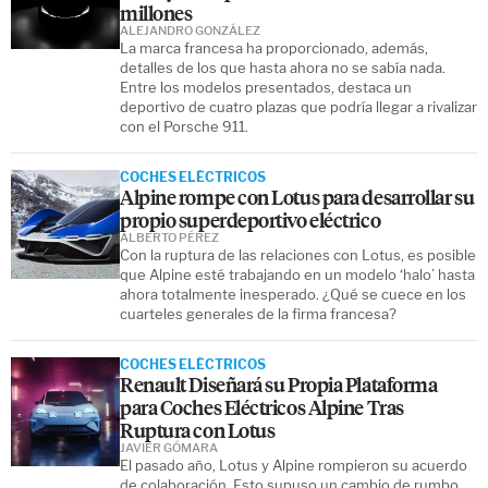
millones
ALEJANDRO GONZÁLEZ
La marca francesa ha proporcionado, además,
detalles de los que hasta ahora no se sabía nada.
Entre los modelos presentados, destaca un
deportivo de cuatro plazas que podría llegar a rivalizar
con el Porsche 911.
COCHES ELÉCTRICOS
Alpine rompe con Lotus para desarrollar su
propio superdeportivo eléctrico
ALBERTO PÉREZ
Con la ruptura de las relaciones con Lotus, es posible
que Alpine esté trabajando en un modelo ‘halo’ hasta
ahora totalmente inesperado. ¿Qué se cuece en los
cuarteles generales de la firma francesa?
COCHES ELÉCTRICOS
Renault Diseñará su Propia Plataforma
para Coches Eléctricos Alpine Tras
Ruptura con Lotus
JAVIER GÓMARA
El pasado año, Lotus y Alpine rompieron su acuerdo
de colaboración. Esto supuso un cambio de rumbo