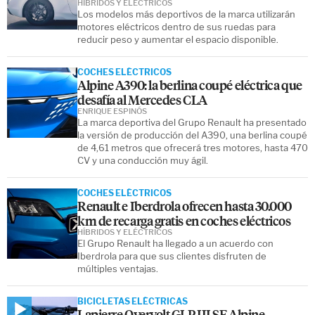
HÍBRIDOS Y ELÉCTRICOS
Los modelos más deportivos de la marca utilizarán
motores eléctricos dentro de sus ruedas para
reducir peso y aumentar el espacio disponible.
COCHES ELÉCTRICOS
Alpine A390: la berlina coupé eléctrica que
desafía al Mercedes CLA
ENRIQUE ESPINÓS
La marca deportiva del Grupo Renault ha presentado
la versión de producción del A390, una berlina coupé
de 4,61 metros que ofrecerá tres motores, hasta 470
CV y una conducción muy ágil.
COCHES ELÉCTRICOS
Renault e Iberdrola ofrecen hasta 30.000
km de recarga gratis en coches eléctricos
HÍBRIDOS Y ELÉCTRICOS
El Grupo Renault ha llegado a un acuerdo con
Iberdrola para que sus clientes disfruten de
múltiples ventajas.
BICICLETAS ELÉCTRICAS
Lapierre Overvolt GLP III SE Alpine