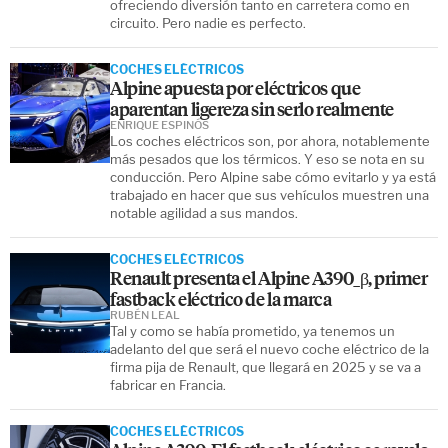
ofreciendo diversión tanto en carretera como en
circuito. Pero nadie es perfecto.
COCHES ELÉCTRICOS
Alpine apuesta por eléctricos que
aparentan ligereza sin serlo realmente
ENRIQUE ESPINÓS
Los coches eléctricos son, por ahora, notablemente
más pesados que los térmicos. Y eso se nota en su
conducción. Pero Alpine sabe cómo evitarlo y ya está
trabajado en hacer que sus vehículos muestren una
notable agilidad a sus mandos.
COCHES ELÉCTRICOS
Renault presenta el Alpine A390_β, primer
fastback eléctrico de la marca
RUBÉN LEAL
Tal y como se había prometido, ya tenemos un
adelanto del que será el nuevo coche eléctrico de la
firma pija de Renault, que llegará en 2025 y se va a
fabricar en Francia.
COCHES ELÉCTRICOS