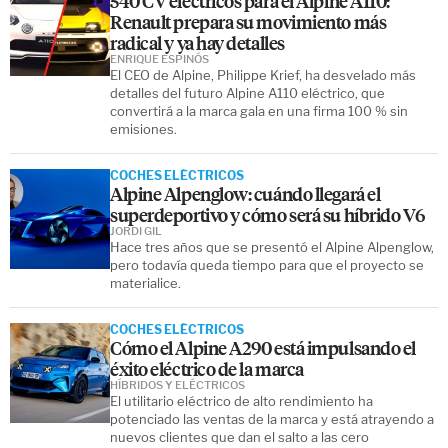
540 CV eléctricos para el Alpine A110:
Renault prepara su movimiento más
radical y ya hay detalles
ENRIQUE ESPINÓS
El CEO de Alpine, Philippe Krief, ha desvelado más
detalles del futuro Alpine A110 eléctrico, que
convertirá a la marca gala en una firma 100 % sin
emisiones.
COCHES ELÉCTRICOS
Alpine Alpenglow: cuándo llegará el
superdeportivo y cómo será su híbrido V6
JORDI GIL
Hace tres años que se presentó el Alpine Alpenglow,
pero todavía queda tiempo para que el proyecto se
materialice.
COCHES ELÉCTRICOS
Cómo el Alpine A290 está impulsando el
éxito eléctrico de la marca
HÍBRIDOS Y ELÉCTRICOS
El utilitario eléctrico de alto rendimiento ha
potenciado las ventas de la marca y está atrayendo a
nuevos clientes que dan el salto a las cero