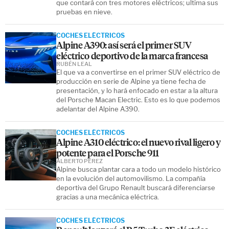
que contará con tres motores eléctricos; ultima sus
pruebas en nieve.
COCHES ELÉCTRICOS
Alpine A390: así será el primer SUV
eléctrico deportivo de la marca francesa
RUBÉN LEAL
El que va a convertirse en el primer SUV eléctrico de
producción en serie de Alpine ya tiene fecha de
presentación, y lo hará enfocado en estar a la altura
del Porsche Macan Electric. Esto es lo que podemos
adelantar del Alpine A390.
COCHES ELÉCTRICOS
Alpine A310 eléctrico: el nuevo rival ligero y
potente para el Porsche 911
ALBERTO PÉREZ
Alpine busca plantar cara a todo un modelo histórico
en la evolución del automovilismo. La compañía
deportiva del Grupo Renault buscará diferenciarse
gracias a una mecánica eléctrica.
COCHES ELÉCTRICOS