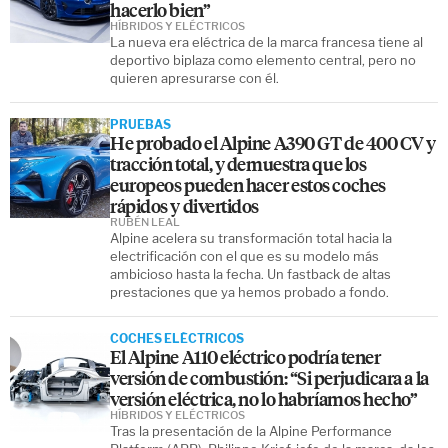
hacerlo bien”
HÍBRIDOS Y ELÉCTRICOS
La nueva era eléctrica de la marca francesa tiene al
deportivo biplaza como elemento central, pero no
quieren apresurarse con él.
PRUEBAS
He probado el Alpine A390 GT de 400 CV y
tracción total, y demuestra que los
europeos pueden hacer estos coches
rápidos y divertidos
RUBÉN LEAL
Alpine acelera su transformación total hacia la
electrificación con el que es su modelo más
ambicioso hasta la fecha. Un fastback de altas
prestaciones que ya hemos probado a fondo.
COCHES ELÉCTRICOS
El Alpine A110 eléctrico podría tener
versión de combustión: “Si perjudicara a la
versión eléctrica, no lo habríamos hecho”
HÍBRIDOS Y ELÉCTRICOS
Tras la presentación de la Alpine Performance