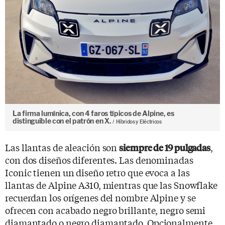
La firma lumínica, con 4 faros típicos de Alpine, es
distinguible con el patrón en X.
Híbridos y Eléctricos
Las llantas de aleación son
,
siempre de 19 pulgadas
con dos diseños diferentes. Las denominadas
Iconic tienen un diseño retro que evoca a las
llantas de Alpine A310, mientras que las Snowflake
recuerdan los orígenes del nombre Alpine y se
ofrecen con acabado negro brillante, negro semi
diamantado o negro diamantado. Opcionalmente
el embellecedor central de las ruedas puede ser
azul.