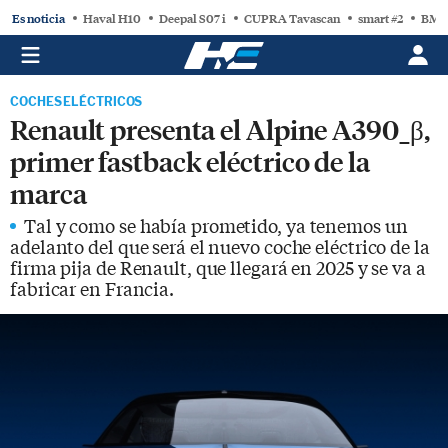
Es noticia
Haval H10
Deepal S07 i
CUPRA Tavascan
smart #2
BMW
COCHES ELÉCTRICOS
Renault presenta el Alpine A390_β,
primer fastback eléctrico de la
marca
Tal y como se había prometido, ya tenemos un
adelanto del que será el nuevo coche eléctrico de la
firma pija de Renault, que llegará en 2025 y se va a
fabricar en Francia.