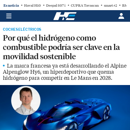
Es noticia
Haval H10
Deepal S07 i
CUPRA Tavascan
smart #2
BMW
COCHES ELÉCTRICOS
Por qué el hidrógeno como
combustible podría ser clave en la
movilidad sostenible
La marca francesa ya está desarrollando el Alpine
Alpenglow Hy6, un hiperdeportivo que quema
hidrógeno para competir en Le Mans en 2028.