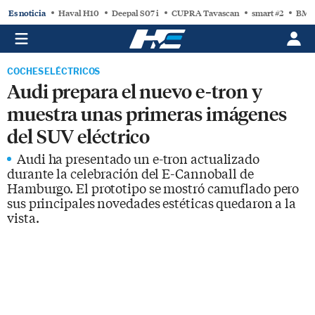
Es noticia
Haval H10
Deepal S07 i
CUPRA Tavascan
smart #2
BMW
COCHES ELÉCTRICOS
Audi prepara el nuevo e-tron y
muestra unas primeras imágenes
del SUV eléctrico
Audi ha presentado un e-tron actualizado
durante la celebración del E-Cannoball de
Hamburgo. El prototipo se mostró camuflado pero
sus principales novedades estéticas quedaron a la
vista.