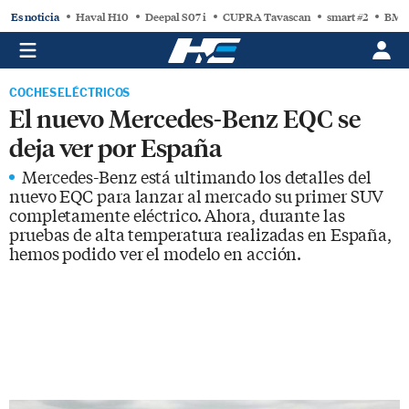
Es noticia
Haval H10
Deepal S07 i
CUPRA Tavascan
smart #2
BMW
COCHES ELÉCTRICOS
El nuevo Mercedes-Benz EQC se
deja ver por España
Mercedes-Benz está ultimando los detalles del
nuevo EQC para lanzar al mercado su primer SUV
completamente eléctrico. Ahora, durante las
pruebas de alta temperatura realizadas en España,
hemos podido ver el modelo en acción.