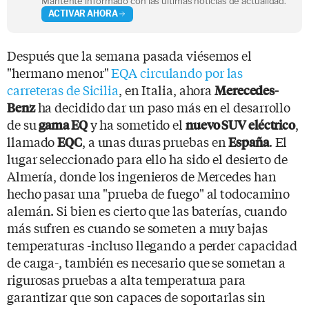
Mantente informado con las últimas noticias de actualidad.
ACTIVAR AHORA
Después que la semana pasada viésemos el
"hermano menor"
EQA circulando por las
carreteras de Sicilia
, en Italia, ahora
Merecedes-
ha decidido dar un paso más en el desarrollo
Benz
de su
y ha sometido el
,
gama EQ
nuevo SUV eléctrico
llamado
, a unas duras pruebas en
. El
EQC
España
lugar seleccionado para ello ha sido el desierto de
Almería, donde los ingenieros de Mercedes han
hecho pasar una "prueba de fuego" al todocamino
alemán. Si bien es cierto que las baterías, cuando
más sufren es cuando se someten a muy bajas
temperaturas -incluso llegando a perder capacidad
de carga-, también es necesario que se sometan a
rigurosas pruebas a alta temperatura para
garantizar que son capaces de soportarlas sin