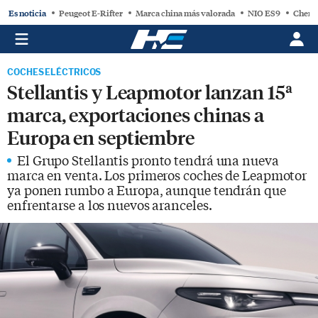
Es noticia
Peugeot E-Rifter
Marca china más valorada
NIO ES9
Chery
COCHES ELÉCTRICOS
Stellantis y Leapmotor lanzan 15ª
marca, exportaciones chinas a
Europa en septiembre
El Grupo Stellantis pronto tendrá una nueva
marca en venta. Los primeros coches de Leapmotor
ya ponen rumbo a Europa, aunque tendrán que
enfrentarse a los nuevos aranceles.