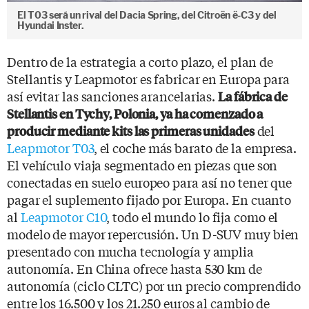
El T03 será un rival del Dacia Spring, del Citroën ë-C3 y del
Hyundai Inster.
Dentro de la estrategia a corto plazo, el plan de
Stellantis y Leapmotor es fabricar en Europa para
así evitar las sanciones arancelarias.
La fábrica de
Stellantis en Tychy, Polonia, ya ha comenzado a
del
producir mediante kits las primeras unidades
Leapmotor T03
, el coche más barato de la empresa.
El vehículo viaja segmentado en piezas que son
conectadas en suelo europeo para así no tener que
pagar el suplemento fijado por Europa. En cuanto
al
Leapmotor C10
, todo el mundo lo fija como el
modelo de mayor repercusión. Un D-SUV muy bien
presentado con mucha tecnología y amplia
autonomía. En China ofrece hasta 530 km de
autonomía (ciclo CLTC) por un precio comprendido
entre los 16.500 y los 21.250 euros al cambio de