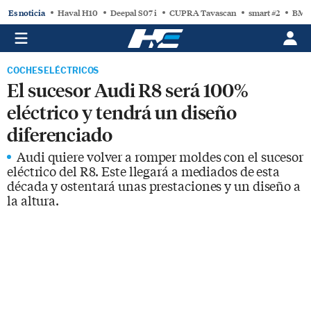
Es noticia
Haval H10
Deepal S07 i
CUPRA Tavascan
smart #2
BMW
COCHES ELÉCTRICOS
El sucesor Audi R8 será 100%
eléctrico y tendrá un diseño
diferenciado
Audi quiere volver a romper moldes con el sucesor
eléctrico del R8. Este llegará a mediados de esta
década y ostentará unas prestaciones y un diseño a
la altura.