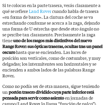
Si te colocas en la parte trasera, verás claramente a
qué se refiere
Land Rover
cuando habla de trasera
«en forma de barco». La cintura del coche se va
estrechando conforme se acerca a la zaga, dejando
una forma de U estrecha que desde otro ángulo no
se percibe tan claramente. Precisamente la zaga
tiene
uno de los rasgos más distintivos del nuevo
Range Rover: sus ópticas traseras, ocultas tras un panel
hasta que se encienden. Las luces de
oscuro
posición son verticales, como de costumbre, y muy
delgadas; los intermitentes son horizontales y se
encienden a ambos lados de las palabras Range
Rover.
Como no podía ser de otra manera, sigue teniendo
un
portón trasero dividido cuya parte inferior está
en jornadas de
pensada para servir como asiento
campo (Land Rover lo llama “función de palco”).