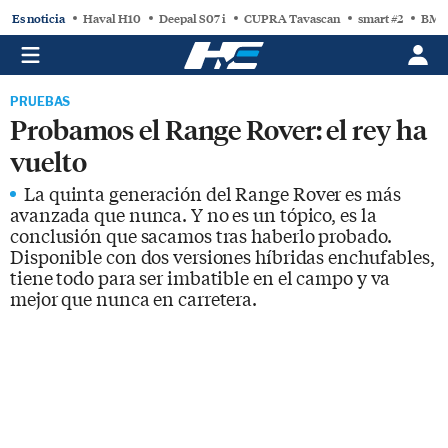
Es noticia
Haval H10
Deepal S07 i
CUPRA Tavascan
smart #2
BMW
PRUEBAS
Probamos el Range Rover: el rey ha
vuelto
La quinta generación del Range Rover es más
avanzada que nunca. Y no es un tópico, es la
conclusión que sacamos tras haberlo probado.
Disponible con dos versiones híbridas enchufables,
tiene todo para ser imbatible en el campo y va
mejor que nunca en carretera.