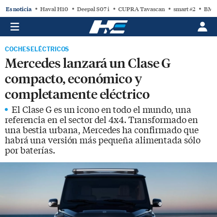
Es noticia
Haval H10
Deepal S07 i
CUPRA Tavascan
smart #2
BMW
COCHES ELÉCTRICOS
Mercedes lanzará un Clase G
compacto, económico y
completamente eléctrico
El Clase G es un icono en todo el mundo, una
referencia en el sector del 4x4. Transformado en
una bestia urbana, Mercedes ha confirmado que
habrá una versión más pequeña alimentada sólo
por baterías.