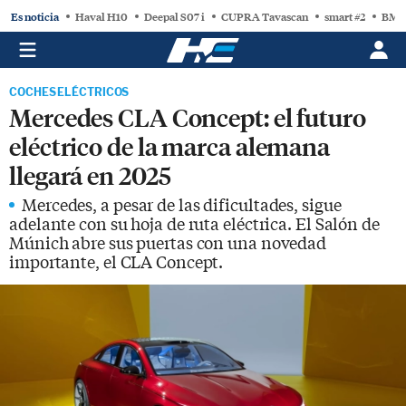
Es noticia
Haval H10
Deepal S07 i
CUPRA Tavascan
smart #2
BMW
COCHES ELÉCTRICOS
Mercedes CLA Concept: el futuro
eléctrico de la marca alemana
llegará en 2025
Mercedes, a pesar de las dificultades, sigue
adelante con su hoja de ruta eléctrica. El Salón de
Múnich abre sus puertas con una novedad
importante, el CLA Concept.