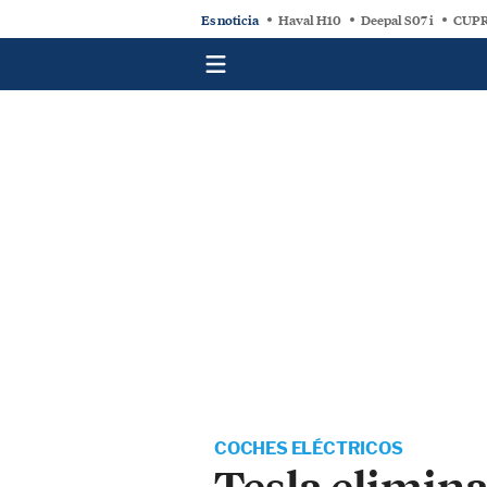
Es noticia
Haval H10
Deepal S07 i
CUPR
COCHES ELÉCTRICOS
Tesla elimina