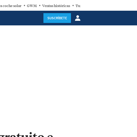
a coche solar
GWM
Ventas históricas
Turbina eólica
SUSCRÍBETE
gratuito e