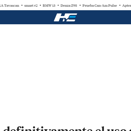
A Tavascan
smart #2
BMW i3
Denza Z9S
Prueba Can-Am Pulse
Apter
 definitivamente el uso 