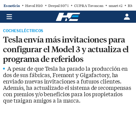
Es noticia
Haval H10
Deepal S07 i
CUPRA Tavascan
smart #2
BMW
COCHES ELÉCTRICOS
Tesla envía más invitaciones para
configurar el Model 3 y actualiza el
programa de referidos
A pesar de que Tesla ha parado la producción en
dos de sus fábricas, Fremont y Gigafactory, ha
enviado nuevas invitaciones a futuros clientes.
Además, ha actualizado el sistema de recompensas
con premios y/o beneficios para los propietarios
que traigan amigos a la marca.