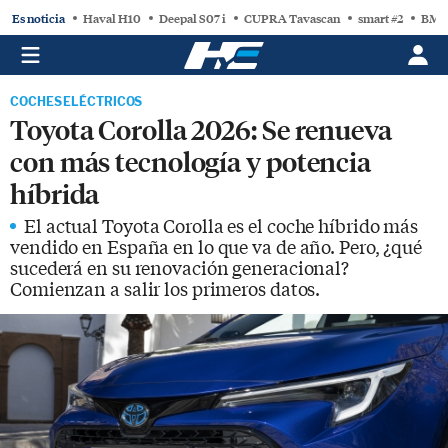
Es noticia
Haval H10
Deepal S07 i
CUPRA Tavascan
smart #2
BMW
COCHES ELÉCTRICOS
Toyota Corolla 2026: Se renueva
con más tecnología y potencia
híbrida
El actual Toyota Corolla es el coche híbrido más
vendido en España en lo que va de año. Pero, ¿qué
sucederá en su renovación generacional?
Comienzan a salir los primeros datos.