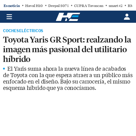
Es noticia
Haval H10
Deepal S07 i
CUPRA Tavascan
smart #2
BMW
COCHES ELÉCTRICOS
Toyota Yaris GR Sport: realzando la
imagen más pasional del utilitario
híbrido
El Yaris suma ahora la nueva línea de acabados
de Toyota con la que espera atraer a un público más
enfocado en el diseño. Bajo su carrocería, el mismo
esquema híbrido que ya conocíamos.