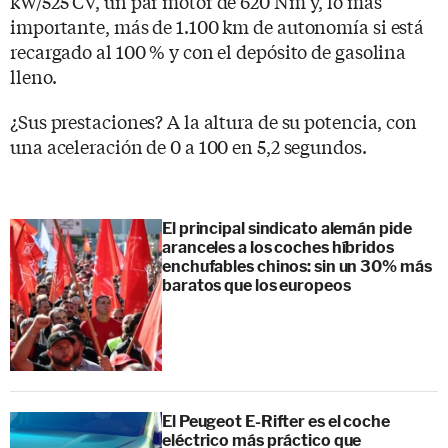
kW/525 CV, un par motor de 620 Nm y, lo más
importante, más de 1.100 km de autonomía si está
recargado al 100 % y con el depósito de gasolina
lleno.
¿Sus prestaciones? A la altura de su potencia, con
una aceleración de 0 a 100 en 5,2 segundos.
El principal sindicato alemán pide
aranceles a los coches híbridos
enchufables chinos: sin un 30% más
baratos que los europeos
El Peugeot E-Rifter es el coche
eléctrico más práctico que