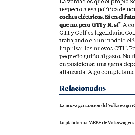
La verdad es que el propio S
respecto a esa política de n
coches eléctricos. Si en el fu
que no, pero GTI y R, sí"
. A c
GTI y Golf es legendaria. C
trabajando en un modelo elé
impulsar los nuevos GTI". P
pequeño guiño al gasto. No t
en posicionar una gama depo
afianzada. Algo completamen
La nueva generación del Volkswagen G
La plataforma MEB+ de Volkswagen ac