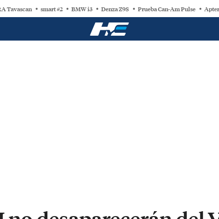
A Tavascan
smart #2
BMW i3
Denza Z9S
Prueba Can-Am Pulse
Apter
TI no desaparecerán del