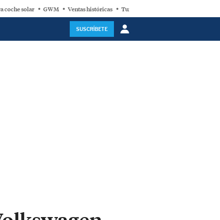
a coche solar
GWM
Ventas históricas
Turbina eólica
SUSCRÍBETE
 Volkswagen